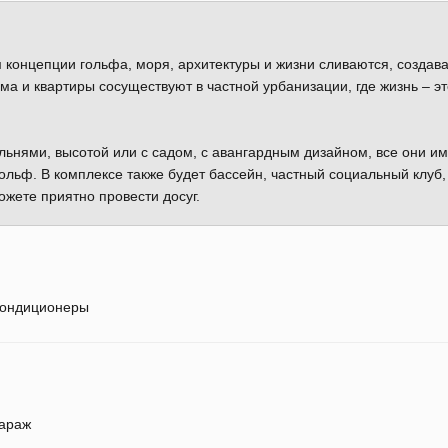
м концепции гольфа, моря, архитектуры и жизни сливаются, создав
а и квартиры сосуществуют в частной урбанизации, где жизнь – эт
льнями, высотой или с садом, с авангардным дизайном, все они и
льф. В комплексе также будет бассейн, частный социальный клуб,
ожете приятно провести досуг.
ондиционеры
араж