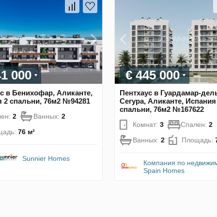
41 000
€ 445 000
с в Бенихофар, Аликанте,
Пентхаус в Гуардамар-дел
 2 спальни, 76м2 №94281
Сегура, Аликанте, Испания
спальни, 76м2 №167622
лен:
2
Ванных:
2
Комнат:
3
Спален:
2
щадь:
76 м²
Ванных:
2
Площадь:
Sunnier Homes
Компания по недвижи
Spain Homes