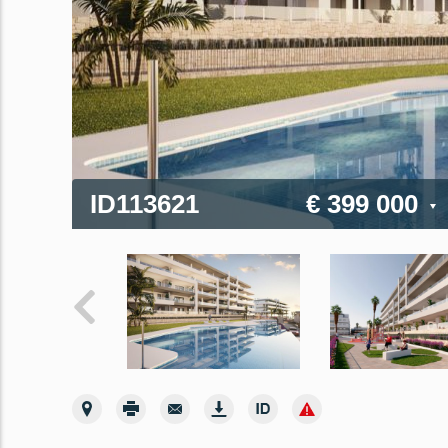
ID113621
€ 399 000