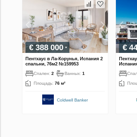
€ 388 000
€ 4
Пентхаус в Ла-Корунья, Испания 2
Пентхау
спальни, 76м2 №159953
Испания
Спален:
2
Ванных:
1
Спа
Площадь:
76 м²
Пло
Coldwell Banker