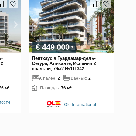
€ 449 000
ь-
Пентхаус в Гуардамар-дель-
 2
Сегура, Аликанте, Испания 2
спальни, 76м2 №111342
Спален:
2
Ванных:
2
76 м²
Площадь:
76 м²
мости
Ole International