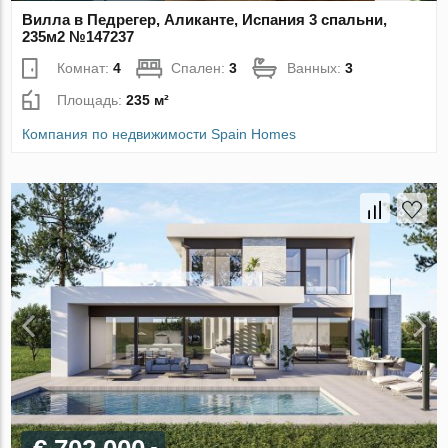
Вилла в Педрегер, Аликанте, Испания 3 спальни,
235м2 №147237
Комнат:
4
Спален:
3
Ванных:
3
Площадь:
235 м²
Компания по недвижимости Spain Homes