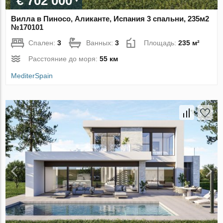
€ 702 000
Вилла в Пиносо, Аликанте, Испания 3 спальни, 235м2
№170101
Спален:
3
Ванных:
3
Площадь:
235 м²
Расстояние до моря:
55 км
MediterSpain