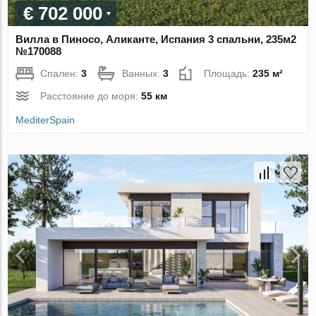
€ 702 000
Вилла в Пиносо, Аликанте, Испания 3 спальни, 235м2
№170088
Спален:
3
Ванных:
3
Площадь:
235 м²
Расстояние до моря:
55 км
MediterSpain