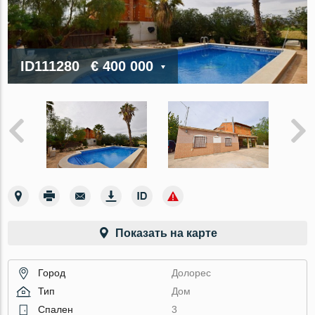
ID111280
€ 400 000
Показать на карте
Город
Долорес
Тип
Дом
Спален
3