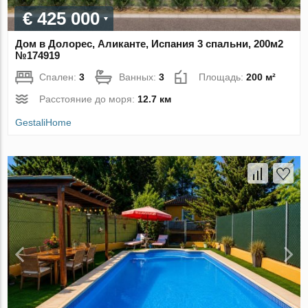
€ 425 000
Дом в Долорес, Аликанте, Испания 3 спальни, 200м2
№174919
Спален:
3
Ванных:
3
Площадь:
200 м²
Расстояние до моря:
12.7 км
GestaliHome