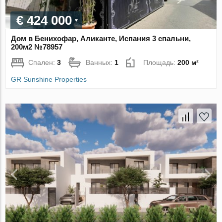
€ 424 000
Дом в Бенихофар, Аликанте, Испания 3 спальни,
200м2 №78957
Спален:
3
Ванных:
1
Площадь:
200 м²
GR Sunshine Properties