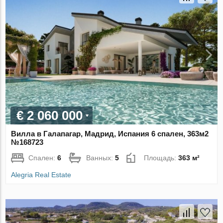
€ 2 060 000
Вилла в Галапагар, Мадрид, Испания 6 спален, 363м2
№168723
Спален:
6
Ванных:
5
Площадь:
363 м²
Alegria Real Estate