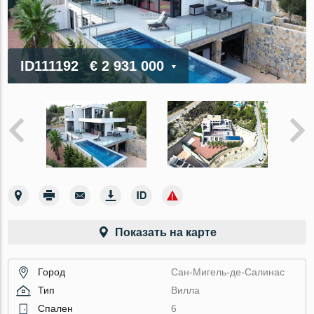
ID111192
€ 2 931 000
Показать на карте
Город
Сан-Мигель-де-Салинас
Тип
Вилла
Спален
6