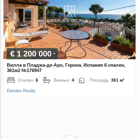
€ 1 200 000
Вилла в Пладжа-де-Аро, Герона, Испания 6 спален,
361м2 №176947
Спален:
6
Ванных:
4
Площадь:
361 м²
Damlex Realty