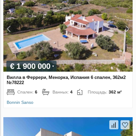
€ 1 900 000
Вилла в Феррери, Менорка, Испания 6 спален, 362м2
№78222
Спален:
6
Ванных:
4
Площадь:
362 м²
Bonnin Sanso