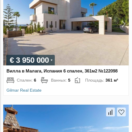
€ 3 950 000
Вилла в Малага, Испания 6 спален, 361м2 №122098
Спален:
6
Ванных:
5
Площадь:
361 м²
Gilmar Real Estate