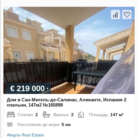
€ 219 000
Дом в Сан-Мигель-де-Салинас, Аликанте, Испания 2
спальни, 147м2 №165898
Спален:
2
Ванных:
2
Площадь:
147 м²
Расстояние до моря:
5 км
Alegria Real Estate