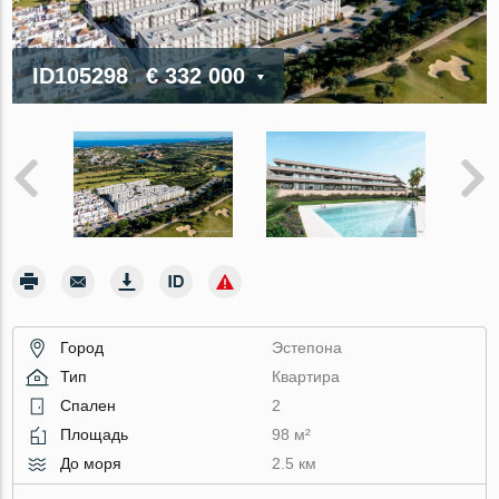
ID105298
€ 332 000
Город
Эстепона
Тип
Квартира
Спален
2
Площадь
98 м²
До моря
2.5 км