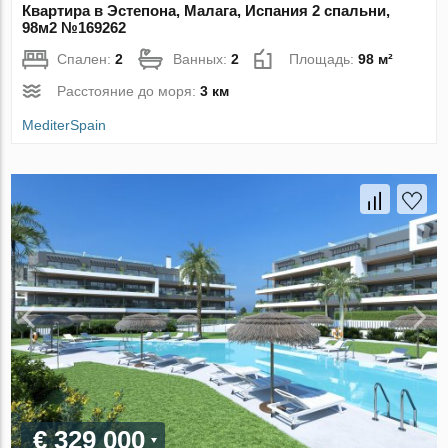
Квартира в Эстепона, Малага, Испания 2 спальни,
98м2 №169262
Спален:
2
Ванных:
2
Площадь:
98 м²
Расстояние до моря:
3 км
MediterSpain
€ 329 000