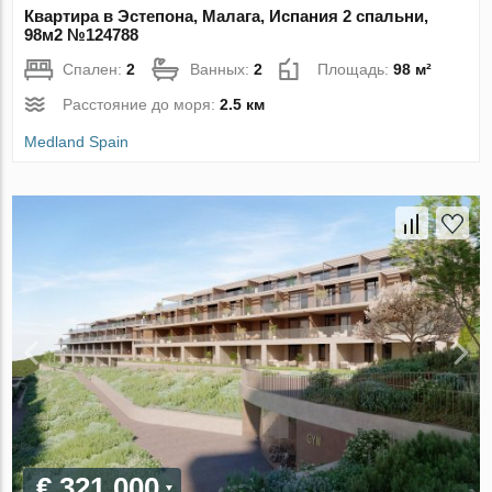
Квартира в Эстепона, Малага, Испания 2 спальни,
98м2 №124788
Спален:
2
Ванных:
2
Площадь:
98 м²
Расстояние до моря:
2.5 км
Medland Spain
€ 321 000