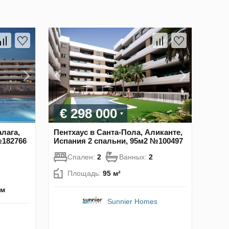
€ 298 000
лага,
Пентхаус в Санта-Пола, Аликанте,
№182766
Испания 2 спальни, 95м2 №100497
Спален:
2
Ванных:
2
Площадь:
95 м²
км
Sunnier Homes