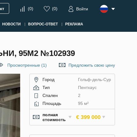
кт
(
0
)
(
0
)
Войти
НОВОСТИ
ВОПРОС-ОТВЕТ
РЕКЛАМА
НИ, 95М2 №102939
Просмотренные (1)
Предложить свою цену
Город
Гольф-дель-Сур
Тип
Пентхаус
Спален
2
Площадь
95 м²
полная
€ 399 000
стоимость