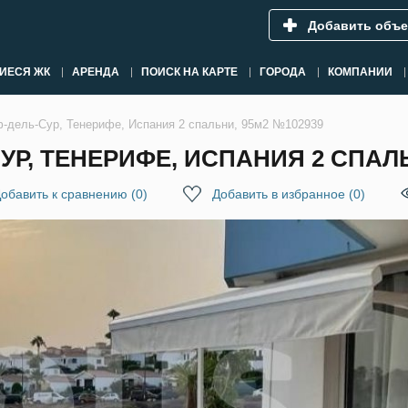
Добавить объе
ИЕСЯ ЖК
АРЕНДА
ПОИСК НА КАРТЕ
ГОРОДА
КОМПАНИИ
ф-дель-Сур, Тенерифе, Испания 2 спальни, 95м2 №102939
УР, ТЕНЕРИФЕ, ИСПАНИЯ 2 СПАЛЬ
обавить к сравнению
(
0
)
Добавить в избранное
(
0
)