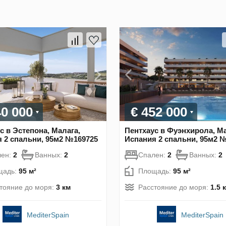
40 000
€ 452 000
с в Эстепона, Малага,
Пентхаус в Фуэнхирола, Ма
 2 спальни, 95м2 №169725
Испания 2 спальни, 95м2 
лен:
2
Ванных:
2
Спален:
2
Ванных:
2
щадь:
95 м²
Площадь:
95 м²
тояние до моря:
3 км
Расстояние до моря:
1.5 
MediterSpain
MediterSpain