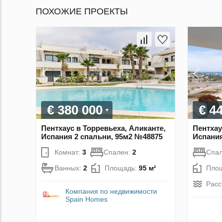
ПОХОЖИЕ ПРОЕКТЫ
€ 380 000
€ 4
Пентхаус в Торревьеха, Аликанте,
Пентхау
Испания 2 спальни, 95м2 №48875
Испания
Комнат:
3
Спален:
2
Спа
Ванных:
2
Площадь:
95 м²
Пло
Расс
Компания по недвижимости
Spain Homes