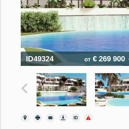
ID49324
€ 269 900
от