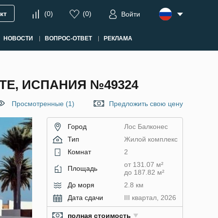
кт
(
0
)
(
0
)
Войти
НОВОСТИ
ВОПРОС-ОТВЕТ
РЕКЛАМА
ТЕ, ИСПАНИЯ №49324
Просмотренные (1)
Предложить свою цену
Город
Лос Балконес
Тип
Жилой комплекс
Комнат
2
от 131.07 м²
Площадь
до 187.82 м²
До моря
2.8 км
Дата сдачи
III квартал, 2026
полная стоимость