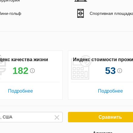
ерритория
ини-гольф
Спортивная площадк
декс качества жизни
Индекс стоимости прож
182
53
Подробнее
Подробнее
Сравнить