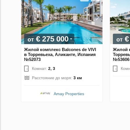
€ 275 000
€
от
от
Жилой комплекс Balcones de VIVI
Жилой к
в Торревьеха, Аликанте, Испания
Торревь
№52073
№53606
Комнат:
2, 3
Комн
Расстояние до моря:
3 км
Amay Properties