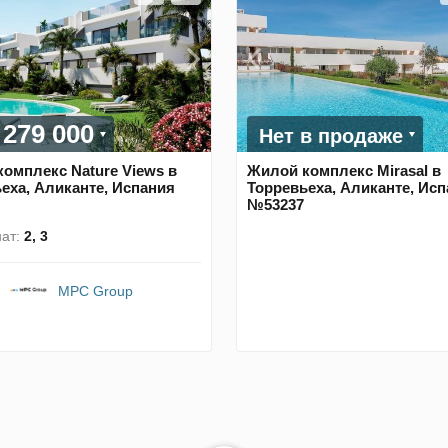
 279 000
Нет в продаже
омплекс Nature Views в
Жилой комплекс Mirasal в
еха, Аликанте, Испания
Торревьеха, Аликанте, Ис
№53237
ат:
2, 3
MPC Group