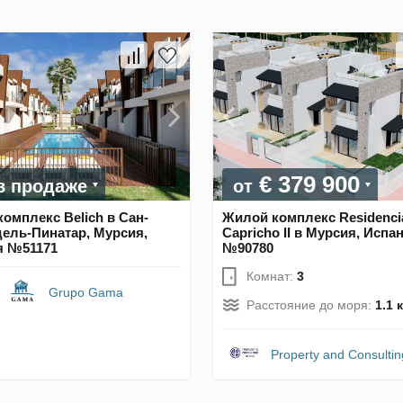
€ 379 900
в продаже
от
омплекс Belich в Сан-
Жилой комплекс Residenci
ель-Пинатар, Мурсия,
Capricho II в Мурсия, Испа
я №51171
№90780
Комнат:
3
Grupo Gama
Расстояние до моря:
1.1 
Property and Consultin