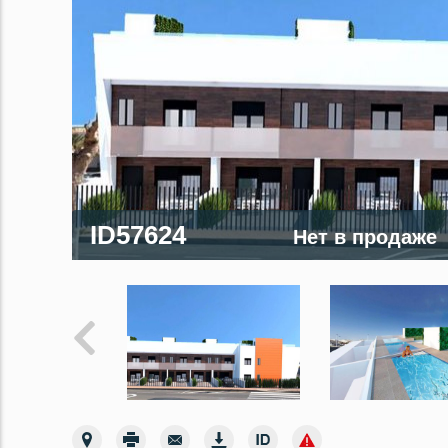
ID57624
Нет в продаже