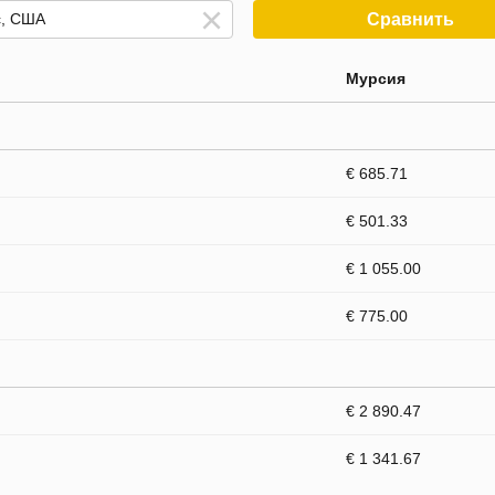
Сравнить
Мурсия
€ 685.71
€ 501.33
€ 1 055.00
€ 775.00
€ 2 890.47
€ 1 341.67