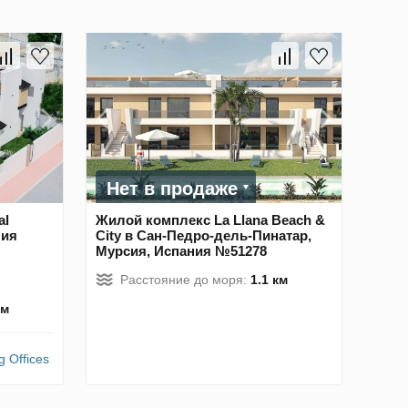
Нет в продаже
al
Жилой комплекс La Llana Beach &
ния
City в Сан-Педро-дель-Пинатар,
Мурсия, Испания №51278
Расстояние до моря:
1.1 км
км
g Offices