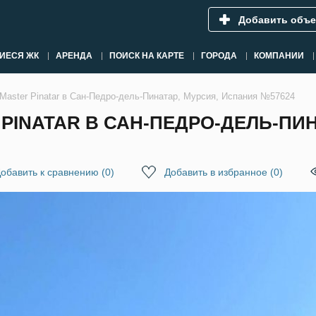
Добавить объе
ИЕСЯ ЖК
АРЕНДА
ПОИСК НА КАРТЕ
ГОРОДА
КОМПАНИИ
Master Pinatar в Сан-Педро-дель-Пинатар, Мурсия, Испания №57624
PINATAR В САН-ПЕДРО-ДЕЛЬ-ПИН
обавить к сравнению
(
0
)
Добавить в избранное
(
0
)