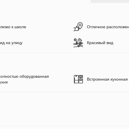
лизко к школе
Отличное расположе
ид на улицу
Красивый вид
олностью оборудованная
Встроенная кухонная 
ухня