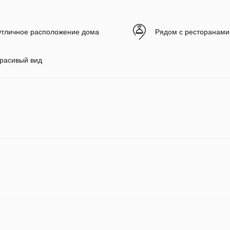
тличное расположение дома
Рядом с ресторанами
расивый вид