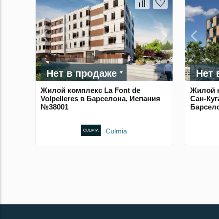
Нет в продаже
Нет 
Жилой комплекс La Font de
Жилой к
Volpelleres в Барселона, Испания
Сан-Куг
№38001
Барсел
Culmia