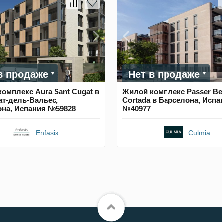
в продаже
Нет в продаже
омплекс Aura Sant Cugat в
Жилой комплекс Passer Be
ат-дель-Вальес,
Cortada в Барселона, Испа
она, Испания №59828
№40977
Enfasis
Culmia