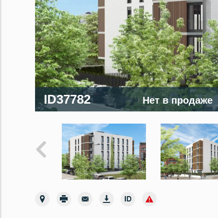
ID37782
Нет в продаже