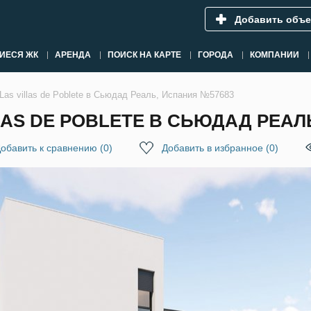
Добавить объе
ИЕСЯ ЖК
АРЕНДА
ПОИСК НА КАРТЕ
ГОРОДА
КОМПАНИИ
as villas de Poblete в Сьюдад Реаль, Испания №57683
AS DE POBLETE В СЬЮДАД РЕАЛ
обавить к сравнению
(
0
)
Добавить в избранное
(
0
)