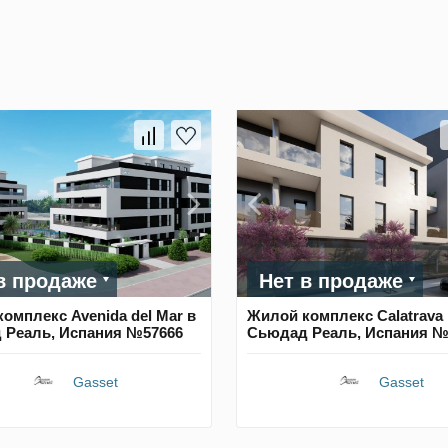
в продаже
Нет в продаже
омплекс Avenida del Mar в
Жилой комплекс Calatrava 
 Реаль, Испания №57666
Сьюдад Реаль, Испания №
Gasset
Gasset