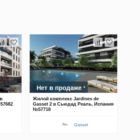
Нет в продаже
в
Жилой комплекс Jardines de
57682
Gasset 2 в Сьюдад Реаль, Испания
№57718
Gasset