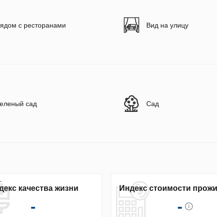
ядом с ресторанами
Вид на улицу
еленый сад
Сад
декс качества жизни
Индекс стоимости прож
-
-