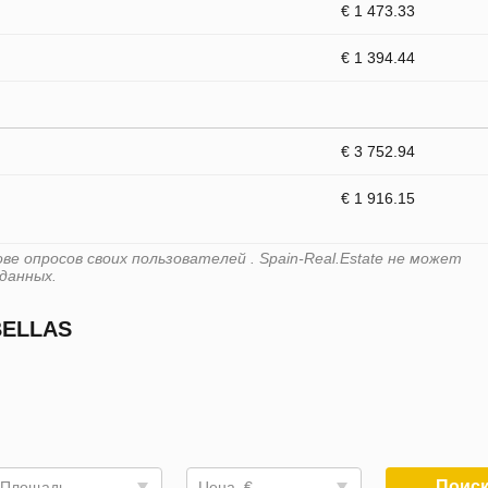
€ 1 473.33
€ 1 394.44
€ 3 752.94
€ 1 916.15
е опросов своих пользователей . Spain-Real.Estate не может
данных.
BELLAS
Поис
Площадь
Цена, €