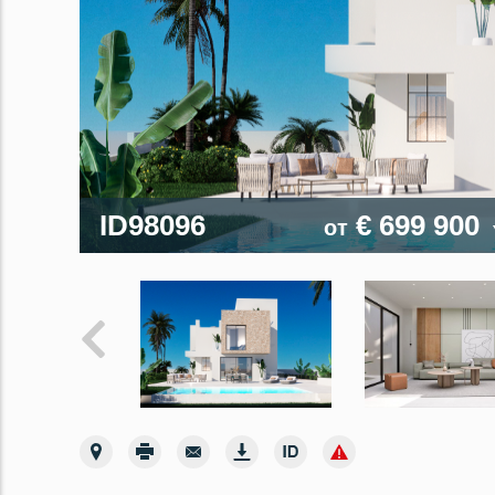
ID98096
€ 699 900
от