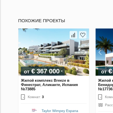
ПОХОЖИЕ ПРОЕКТЫ
€ 367 000
€
от
от
Жилой комплекс Breeze в
Жилой 
Финестрат, Аликанте, Испания
Бенидор
№73885
№17736
Комнат:
3
Комн
Расс
Taylor Wimpey Espana