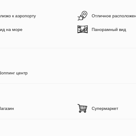
лизко к аэропорту
Отличное расположе
ид на море
Панорамный вид
оппинг центр
агазин
Супермаркет