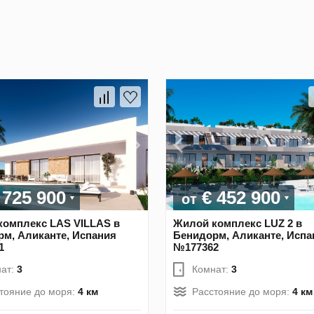
 725 900
€ 452 900
от
комплекс LAS VILLAS в
Жилой комплекс LUZ 2 в
м, Аликанте, Испания
Бенидорм, Аликанте, Испа
1
№177362
ат:
3
Комнат:
3
тояние до моря:
4 км
Расстояние до моря:
4 км