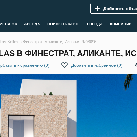
Добавить объе
ИЕСЯ ЖК
АРЕНДА
ПОИСК НА КАРТЕ
ГОРОДА
КОМПАНИИ
Las Bellas в Финестрат, Аликанте, Испания №98096
AS В ФИНЕСТРАТ, АЛИКАНТЕ, И
обавить к сравнению
(
0
)
Добавить в избранное
(
0
)