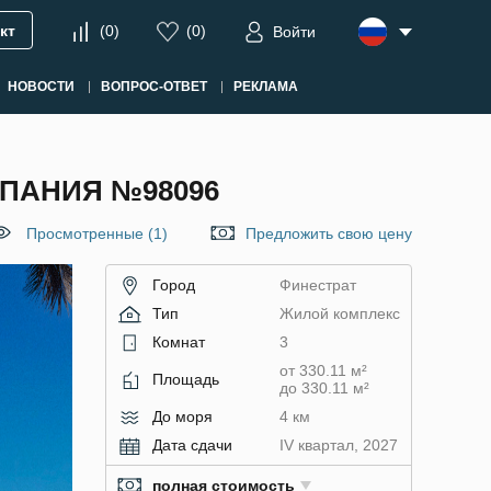
кт
(
0
)
(
0
)
Войти
НОВОСТИ
ВОПРОС-ОТВЕТ
РЕКЛАМА
СПАНИЯ №98096
Просмотренные (1)
Предложить свою цену
Город
Финестрат
Тип
Жилой комплекс
Комнат
3
от 330.11 м²
Площадь
до 330.11 м²
До моря
4 км
Дата сдачи
IV квартал, 2027
полная стоимость