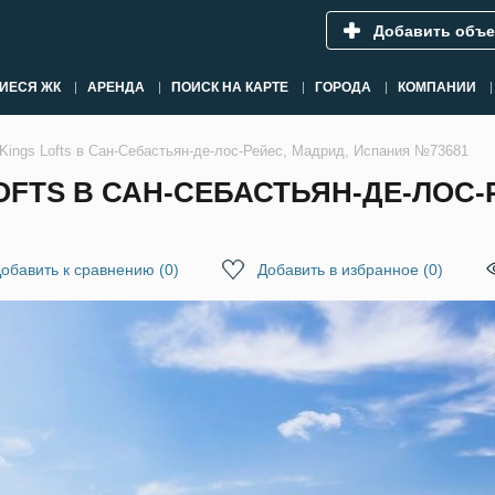
Добавить объе
ИЕСЯ ЖК
АРЕНДА
ПОИСК НА КАРТЕ
ГОРОДА
КОМПАНИИ
Kings Lofts в Сан-Себастьян-де-лос-Рейес, Мадрид, Испания №73681
OFTS В САН-СЕБАСТЬЯН-ДЕ-ЛОС-
обавить к сравнению
(
0
)
Добавить в избранное
(
0
)