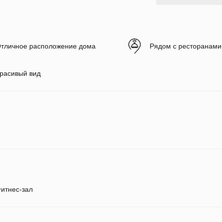
тличное расположение дома
Рядом с ресторанами
расивый вид
итнес-зал