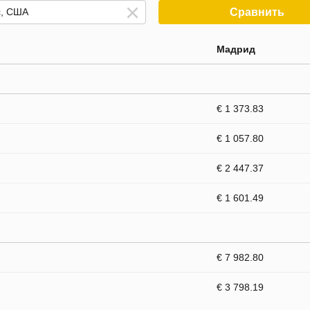
Сравнить
Мадрид
€ 1 373.83
€ 1 057.80
€ 2 447.37
€ 1 601.49
€ 7 982.80
€ 3 798.19