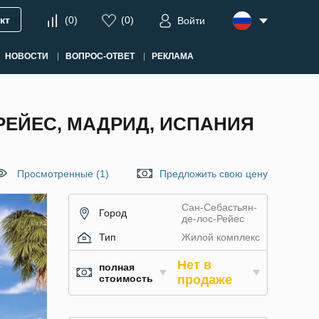
кт
(
0
)
(
0
)
Войти
НОВОСТИ
ВОПРОС-ОТВЕТ
РЕКЛАМА
РЕЙЕС, МАДРИД, ИСПАНИЯ
Просмотренные (1)
Предложить свою цену
Сан-Себастьян-
Город
де-лос-Рейес
Тип
Жилой комплекс
Нет в
полная
стоимость
продаже