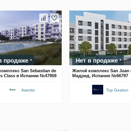
в продаже
Нет в продаже
омплекс San Sebastian de
Жилой комплекс San Juan 
es Class в Испании №47959
Мадрид, Испания №66797
Asentis
Top Gestion