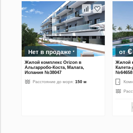
€
Нет в продаже
от
Жилой комплекс Orizon в
Жилой к
Альгарробо-Коста, Малага,
Калета-
Испания №38047
№64658
Расстояние до моря:
150 м
Комн
Расс