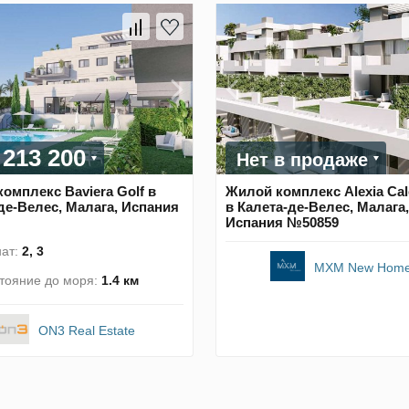
 213 200
Нет в продаже
омплекс Baviera Golf в
Жилой комплекс Alexia Cale
де-Велес, Малага, Испания
в Калета-де-Велес, Малага,
Испания №50859
ат:
2, 3
MXM New Hom
тояние до моря:
1.4 км
ON3 Real Estate