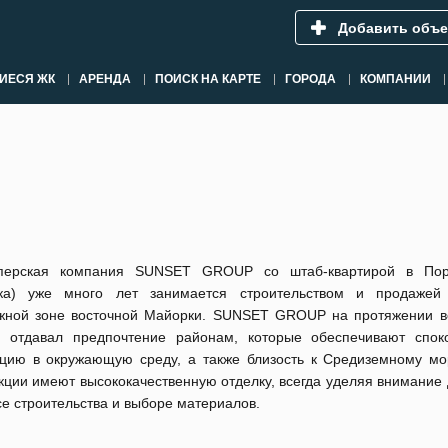
Добавить объе
ИЕСЯ ЖК
АРЕНДА
ПОИСК НА КАРТЕ
ГОРОДА
КОМПАНИИ
перская компания SUNSET GROUP со штаб-квартирой в Порт
ка) уже много лет занимается строительством и продажей
жной зоне восточной Майорки. SUNSET GROUP на протяжении в
и отдавал предпочтение районам, которые обеспечивают спок
ацию в окружающую среду, а также близость к Средиземному м
кции имеют высококачественную отделку, всегда уделяя внимание
е строительства и выборе материалов.