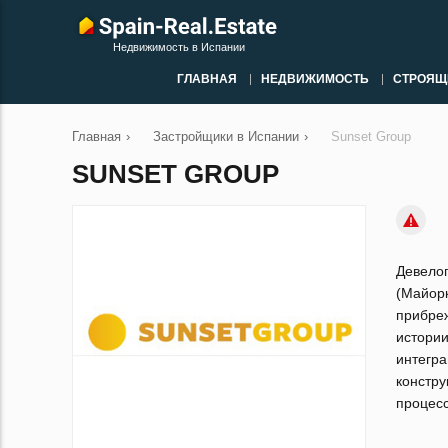
Недвижимость в Испании
ГЛАВНАЯ
НЕДВИЖИМОСТЬ
СТРОЯЩ
Главная
›
Застройщики в Испании
›
Sunset Group
SUNSET GROUP
Девело
(Майор
прибре
истори
интегр
констру
процесс