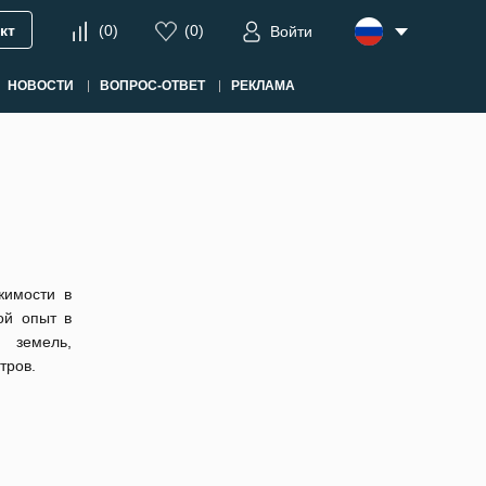
кт
(
0
)
(
0
)
Войти
НОВОСТИ
ВОПРОС-ОТВЕТ
РЕКЛАМА
жимости в
ой опыт в
 земель,
тров.