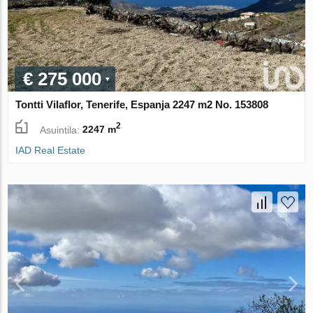
€ 275 000
Tontti Vilaflor, Tenerife, Espanja 2247 m2 No. 153808
2
Asuintila:
2247 m
IAD Real Estate