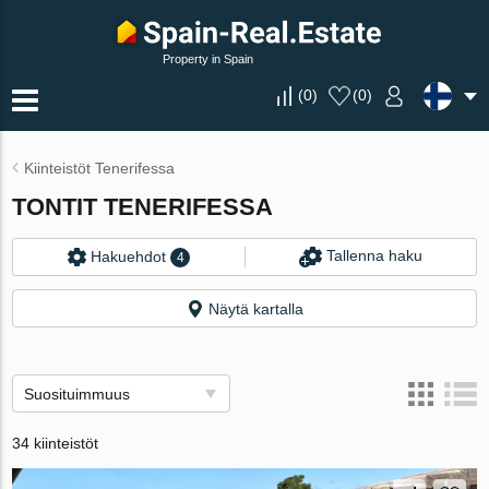
Property in Spain
(
0
)
(
0
)
Kiinteistöt Tenerifessa
TONTIT TENERIFESSA
Tallenna haku
Hakuehdot
4
Näytä kartalla
Suosituimmuus
34 kiinteistöt