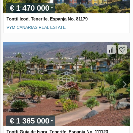
€ 1 470 000
Tontti Icod, Tenerife, Espanja No. 81179
VYM CANARIAS REAL ESTATE
€ 1 365 000
Tontti Guia de Isora, Tenerife, Espanja No. 111123