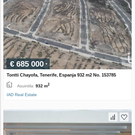
€ 685 000
Tontti Chayofa, Tenerife, Espanja 932 m2 No. 153785
2
Asuintila:
932 m
IAD Real Estate