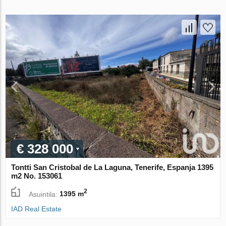
€ 328 000
Tontti San Cristobal de La Laguna, Tenerife, Espanja 1395
m2 No. 153061
2
Asuintila:
1395 m
IAD Real Estate