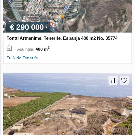
€ 290 000
Tontti Armenime, Tenerife, Espanja 480 m2 No. 35774
2
Asuintila:
480 m
Tu Nido Tenerife