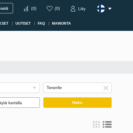
eistö
(
0
)
(
0
)
Liity
KSET
UUTISET
FAQ
MAINONTA
Haku
ytä kartalla