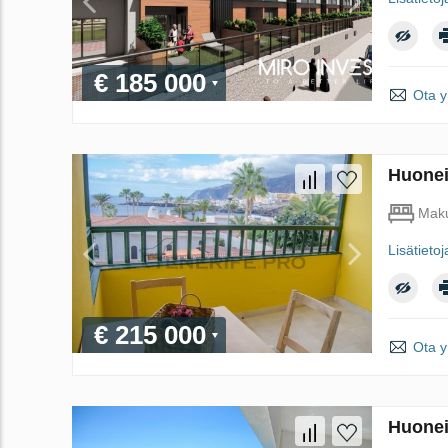
€ 185 000
Ota y
Huonei
Maku
Lisätietoj
€ 215 000
Ota y
Huonei