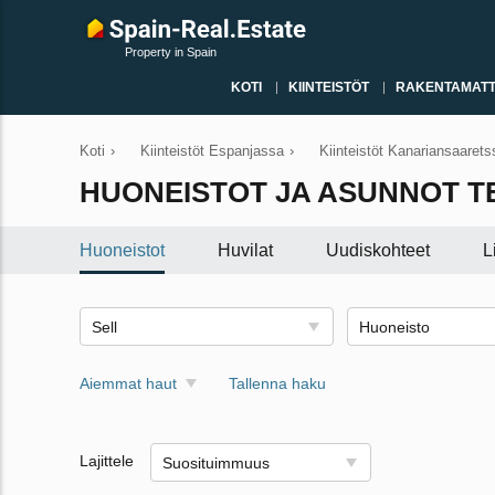
Property in Spain
KOTI
KIINTEISTÖT
RAKENTAMATT
Koti
›
Kiinteistöt Espanjassa
›
Kiinteistöt Kanariansaarets
HUONEISTOT JA ASUNNOT T
Huoneistot
Huvilat
Uudiskohteet
L
Sell
Huoneisto
Aiemmat haut
Tallenna haku
Lajittele
Suosituimmuus