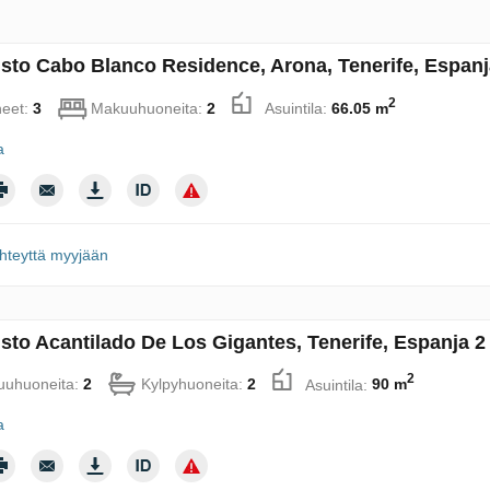
sto Cabo Blanco Residence, Arona, Tenerife, Espan
2
eet:
3
Makuuhuoneita:
2
Asuintila:
66.05 m
a
hteyttä myyjään
sto Acantilado De Los Gigantes, Tenerife, Espanja 
2
uhuoneita:
2
Kylpyhuoneita:
2
Asuintila:
90 m
a