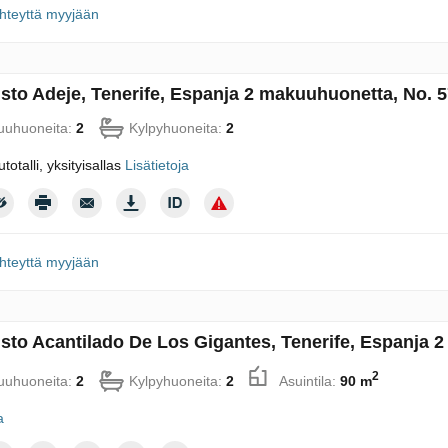
hteyttä myyjään
sto Adeje, Tenerife, Espanja 2 makuuhuonetta, No. 
uhuoneita:
2
Kylpyhuoneita:
2
utotalli, yksityisallas
Lisätietoja
hteyttä myyjään
sto Acantilado De Los Gigantes, Tenerife, Espanja 
2
uhuoneita:
2
Kylpyhuoneita:
2
Asuintila:
90 m
a