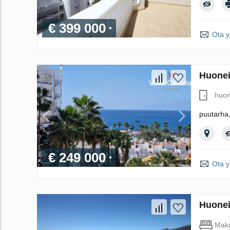
€ 399 000
Ota y
Huonei
huon
puutarha,
€ 249 000
Ota y
Huonei
Maku