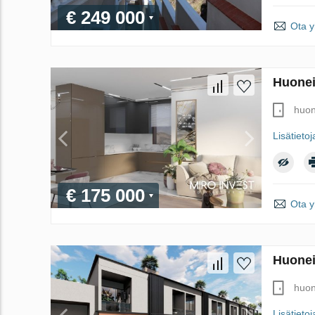
€ 249 000
Ota y
Huonei
huon
Lisätietoj
€ 175 000
Ota y
Huonei
huon
Lisätietoj