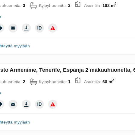
2
uhuoneita:
3
Kylpyhuoneita:
3
Asuintila:
192 m
a
hteyttä myyjään
sto Armenime, Tenerife, Espanja 2 makuuhuonetta, 
2
uhuoneita:
2
Kylpyhuoneita:
1
Asuintila:
60 m
a
hteyttä myyjään