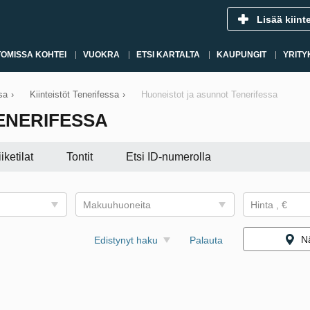
Lisää kiint
OMISSA KOHTEI
VUOKRA
ETSI KARTALTA
KAUPUNGIT
YRITY
sa
›
Kiinteistöt Tenerifessa
›
Huoneistot ja asunnot Tenerifessa
ENERIFESSA
iiketilat
Tontit
Etsi ID-numerolla
Makuuhuoneita
Hinta , €
Nä
Edistynyt haku
Palauta