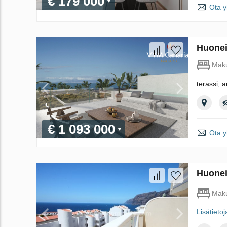
€ 179 000
Ota y
Huonei
Maku
terassi, a
€ 1 093 000
Ota y
Huonei
Maku
Lisätietoj