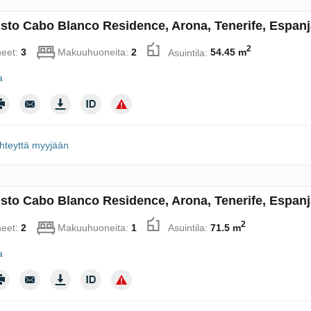
sto Cabo Blanco Residence, Arona, Tenerife, Espan
2
eet:
3
Makuuhuoneita:
2
Asuintila:
54.45 m
a
hteyttä myyjään
sto Cabo Blanco Residence, Arona, Tenerife, Espan
2
eet:
2
Makuuhuoneita:
1
Asuintila:
71.5 m
a