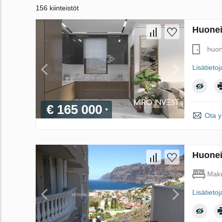
156 kiinteistöt
Huonei
huon
Lisätietoj
€ 165 000
Ota y
Huonei
Maku
Lisätietoj