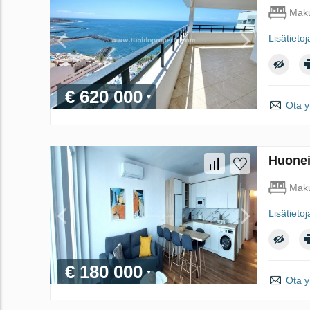
Maku
Lisätietoj
€ 620 000
Ota y
Huonei
Maku
Lisätietoj
€ 180 000
Ota y