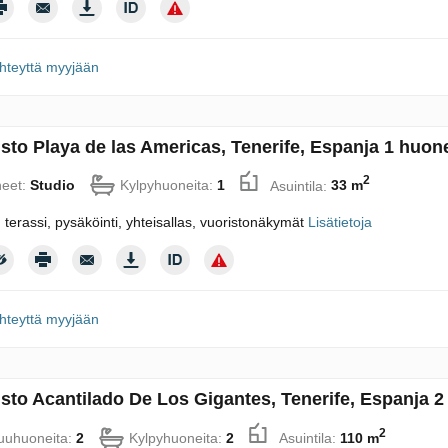
hteyttä myyjään
sto Playa de las Americas, Tenerife, Espanja 1 huon
2
eet:
Studio
Kylpyhuoneita:
1
Asuintila:
33 m
 terassi, pysäköinti, yhteisallas, vuoristonäkymät
Lisätietoja
hteyttä myyjään
sto Acantilado De Los Gigantes, Tenerife, Espanja 
2
uhuoneita:
2
Kylpyhuoneita:
2
Asuintila:
110 m