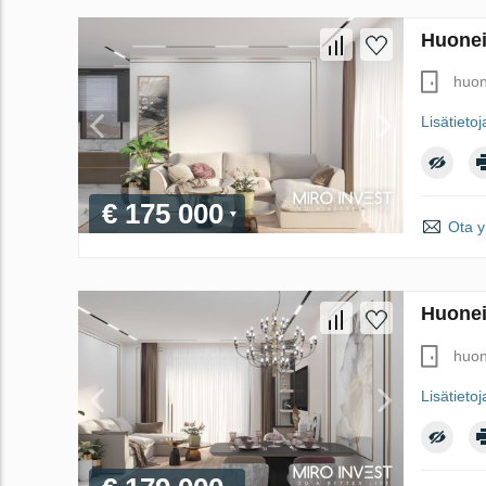
Huonei
huon
Lisätietoj
€ 175 000
Ota y
Huonei
huon
Lisätietoj