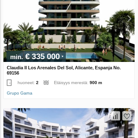
€ 335 000
min.
Claudia II Los Arenales Del Sol, Alicante, Espanja No.
69156
huoneet:
2
Etäisyys merestä:
900 m
Grupo Gama