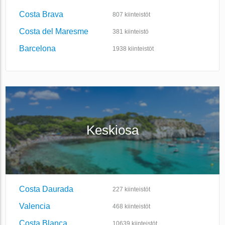
Costa Brava
807
kiinteistöt
Costa del Maresme
381
kiinteistö
Barcelona
1938
kiinteistöt
Keskiosa
Costa Daurada
227
kiinteistöt
Valencia
468
kiinteistöt
Costa Blanca
10639
kiinteistöt