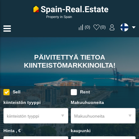
Property in Spain
(
0
)
(
0
)
KORKEATASOISET HUONEISTOT JA
KUUMIMMAT TARJOUKSET
PÄIVITETTYÄ TIETOA
VAHVISTETUILTA RAKENNUTTAJILTA
HUVILAT PARHAILLA ALUEILLA
KIINTEISTÖMARKKINOILTA!
JA VÄLITTÄJILTÄ!
ESPANJASSA!
Sell
Rent
kiinteistön tyyppi
Makuuhuoneita
kiinteistön tyyppi
Makuuhuoneita
Hinta , €
kaupunki