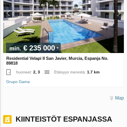
€ 235 000
min.
Residential Velapi II San Javier, Murcia, Espanja No.
89818
huoneet:
2, 3
Etäisyys merestä:
1.7 km
Grupo Gama
Map
KIINTEISTÖT ESPANJASSA