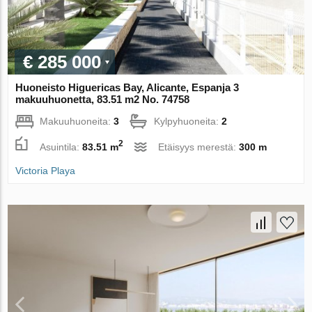
€ 285 000
Huoneisto Higuericas Bay, Alicante, Espanja 3
makuuhuonetta, 83.51 m2 No. 74758
Makuuhuoneita:
3
Kylpyhuoneita:
2
2
Asuintila:
83.51 m
Etäisyys merestä:
300 m
Victoria Playa