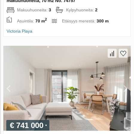
makuuhuonetta, 70 m2 No. 74757
Makuuhuoneita:
3
Kylpyhuoneita:
2
2
Asuintila:
70 m
Etäisyys merestä:
300 m
Victoria Playa
€ 741 000