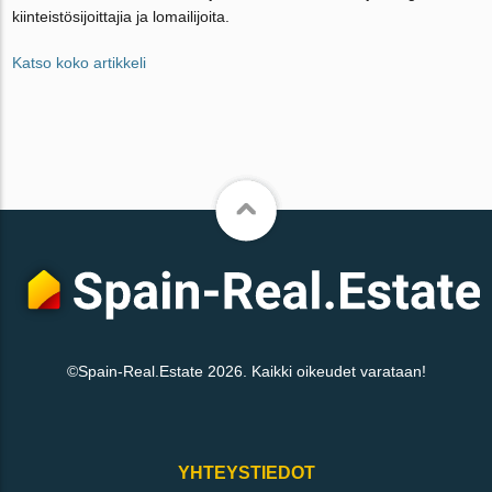
kiinteistösijoittajia ja lomailijoita.
Katso koko artikkeli
©Spain-Real.Estate 2026. Kaikki oikeudet varataan!
YHTEYSTIEDOT