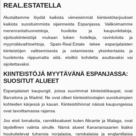
REAL.ESTATELLA
Alustaltamme löydät kaikista viimeisimmät kiinteistötarjoukset
kaikista suosituimmista sijainneista Espanjassa. Valikoimamme
merenrantahuoneistoja, huviloita ja kaupunkitaloja,
sijoituskiinteistöjä mukaan lukien hotelleja, ravintoloita ja
myymälävaihtoehtoja, Spain-Real.Estate tekee espanjalaisten
kiinteistöjen valitsemisesta ja ostamisesta yksinkertaista ja
huoletonta riippumatta siitä, etsitkö kohdetta asuttavaksi vai
sijoitettavaksi.
KIINTEISTÖJÄ MYYTÄVÄNÄ ESPANJASSA:
SUOSITUT ALUEET
Espanjalaiset kaupungit, joissa suurimmat kiinteistökaupat, ovat
Barcelona ja Madrid. Ne ovat olleet kiinteistöostajien suosituimpien
kohteiden kärjessä jo kauan. Kiinteistöhinnat näissä kaupungeissa
ovat tavoittamassa rajansa.
Jos etsit lomakotia, rannikkoalueet kuten Alicante ja Malaga, ovat
täydellinen valinta sinulle. Nämä alueet Kanariansaarien lisäksi
houkuttelevat tuhansia norjalaisia, ranskalaisia ja englantilaisia