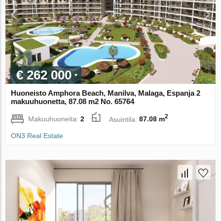
€ 262 000
Huoneisto Amphora Beach, Manilva, Malaga, Espanja 2
makuuhuonetta, 87.08 m2 No. 65764
2
Makuuhuoneita:
2
Asuintila:
87.08 m
ON3 Real Estate