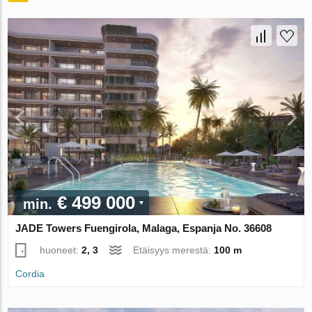
€ 499 000
min.
JADE Towers Fuengirola, Malaga, Espanja No. 36608
huoneet:
2, 3
Etäisyys merestä:
100 m
Cordia