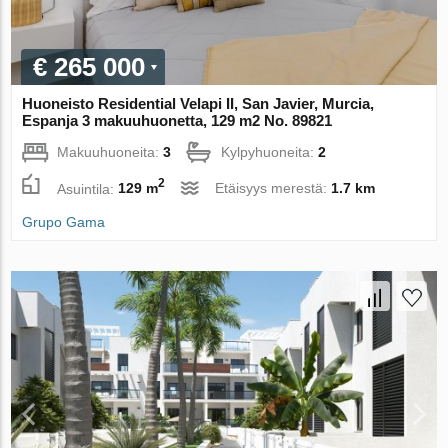
€ 265 000
Huoneisto Residential Velapi II, San Javier, Murcia,
Espanja 3 makuuhuonetta, 129 m2 No. 89821
Makuuhuoneita:
3
Kylpyhuoneita:
2
2
Asuintila:
129 m
Etäisyys merestä:
1.7 km
Grupo Gama