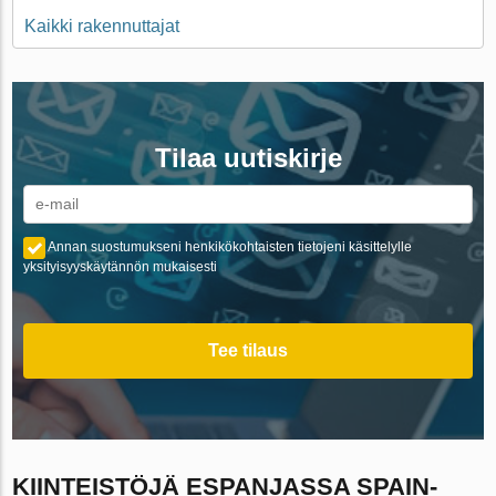
Kaikki rakennuttajat
Tilaa uutiskirje
Annan suostumukseni henkikökohtaisten tietojeni käsittelylle
yksityisyyskäytännön mukaisesti
Tee tilaus
KIINTEISTÖJÄ ESPANJASSA SPAIN-