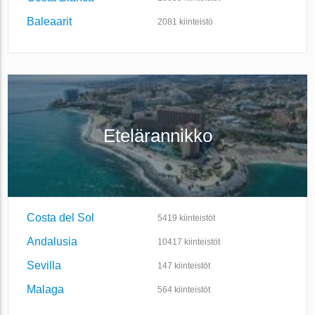
Baleaarit
2081
kiinteistö
Etelärannikko
Costa del Sol
5419
kiinteistöt
Andalusia
10417
kiinteistöt
Sevilla
147
kiinteistöt
Malaga
564
kiinteistöt