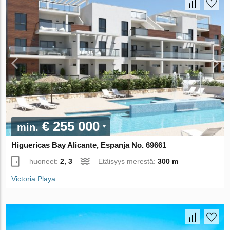
€ 255 000
min.
Higuericas Bay Alicante, Espanja No. 69661
huoneet:
2, 3
Etäisyys merestä:
300 m
Victoria Playa