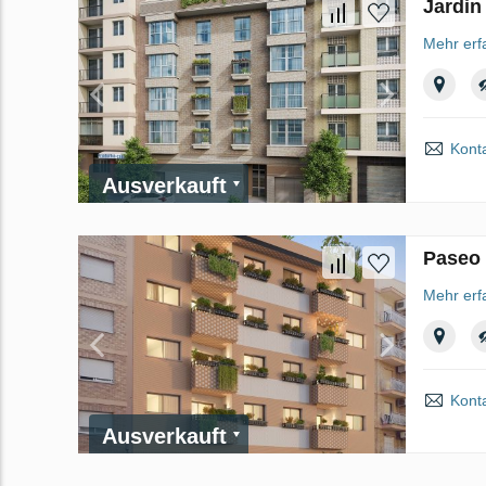
Jardin
Mehr erf
Kont
Ausverkauft
Paseo 
Mehr erf
Kont
Ausverkauft