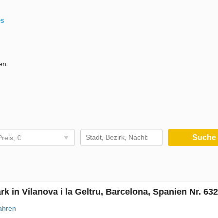
es
en.
Such
Preis, €
ark in Vilanova i la Geltru, Barcelona, Spanien Nr. 63
ahren