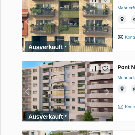
Mehr erf
Kont
Ausverkauft
Pont N
Mehr erf
Kont
Ausverkauft