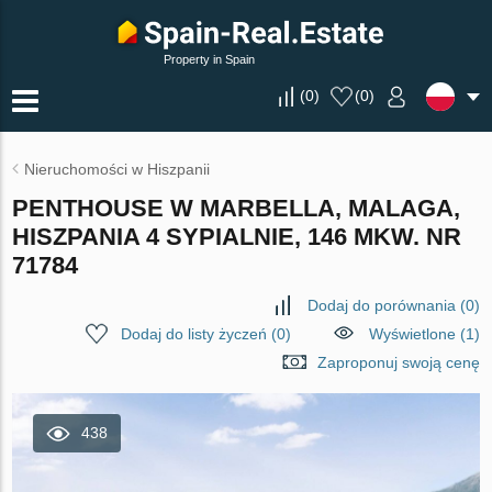
Property in Spain
(
0
)
(
0
)
Nieruchomości w Hiszpanii
PENTHOUSE W MARBELLA, MALAGA,
HISZPANIA 4 SYPIALNIE, 146 MKW. NR
71784
Dodaj do porównania
(
0
)
Dodaj do listy życzeń
(
0
)
Wyświetlone (1)
Zaproponuj swoją cenę
438