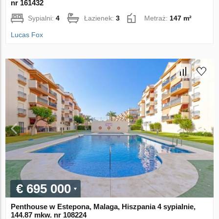
nr 161432
Sypialni:
4
Łazienek:
3
Metraż:
147 m²
Lucas Fox
€ 695 000
Penthouse w Estepona, Malaga, Hiszpania 4 sypialnie,
144.87 mkw. nr 108224