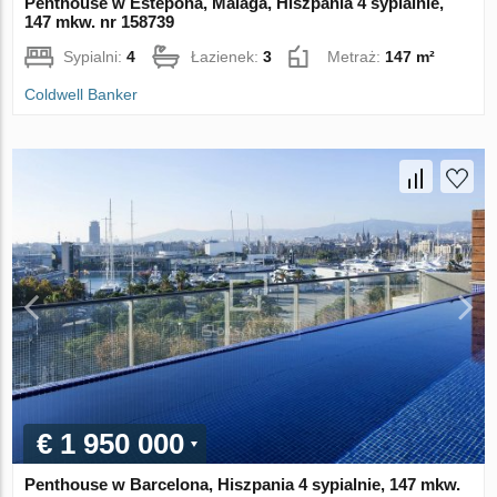
Penthouse w Estepona, Malaga, Hiszpania 4 sypialnie,
147 mkw. nr 158739
Sypialni:
4
Łazienek:
3
Metraż:
147 m²
Coldwell Banker
€ 1 950 000
Penthouse w Barcelona, Hiszpania 4 sypialnie, 147 mkw.