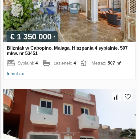
€ 1 350 000
Bliźniak w Cabopino, Malaga, Hiszpania 4 sypialnie, 507
mkw. nr 53451
Sypialni:
4
Łazienek:
4
Metraż:
507 m²
InmoLux