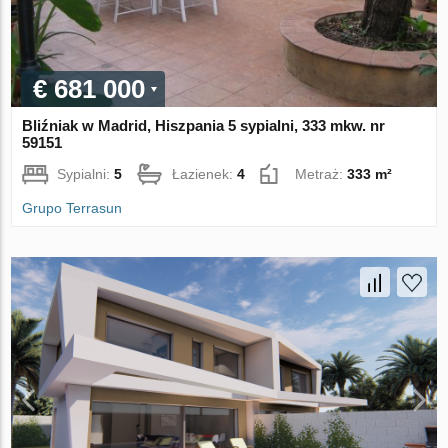
€ 681 000
Bliźniak w Madrid, Hiszpania 5 sypialni, 333 mkw. nr
59151
Sypialni:
5
Łazienek:
4
Metraż:
333 m²
Grupo Terrasun