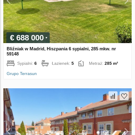
€ 688 000
Bliźniak w Madrid, Hiszpania 6 sypialni, 285 mkw. nr
59148
Sypialni:
6
Łazienek:
5
Metraż:
285 m²
Grupo Terrasun