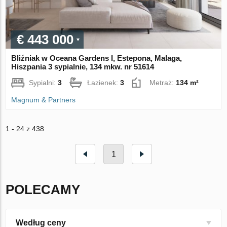
€ 443 000
Bliźniak w Oceana Gardens I, Estepona, Malaga,
Hiszpania 3 sypialnie, 134 mkw. nr 51614
Sypialni:
3
Łazienek:
3
Metraż:
134 m²
Magnum & Partners
1 - 24 z 438
1
POLECAMY
Według ceny