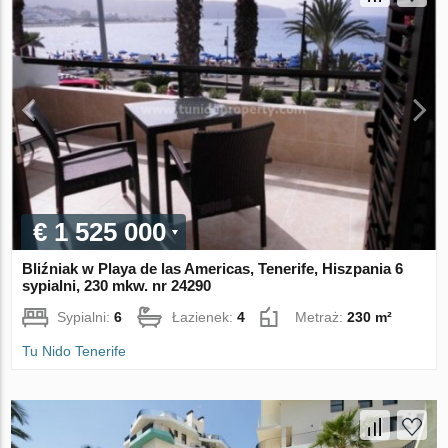
€ 1 525 000
Bliźniak w Playa de las Americas, Tenerife, Hiszpania 6
sypialni, 230 mkw. nr 24290
Sypialni:
6
Łazienek:
4
Metraż:
230 m²
Tu Nido Tenerife