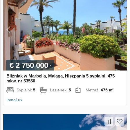
€ 2 750 000
Bliźniak w Marbella, Malaga, Hiszpania 5 sypialni, 475
mkw. nr 53550
Sypialni:
5
Łazienek:
5
Metraż:
475 m²
InmoLux