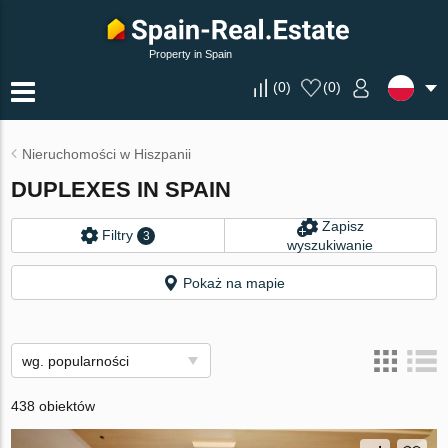
Property in Spain
(
0
)
(
0
)
Nieruchomości w Hiszpanii
DUPLEXES IN SPAIN
Zapisz
Filtry
3
wyszukiwanie
Pokaż na mapie
wg. popularności
438 obiektów