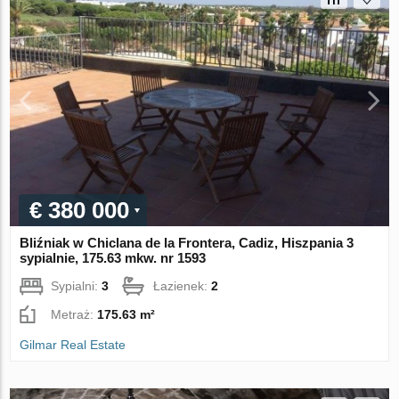
€ 380 000
Bliźniak w Chiclana de la Frontera, Cadiz, Hiszpania 3
sypialnie, 175.63 mkw. nr 1593
Sypialni:
3
Łazienek:
2
Metraż:
175.63 m²
Gilmar Real Estate