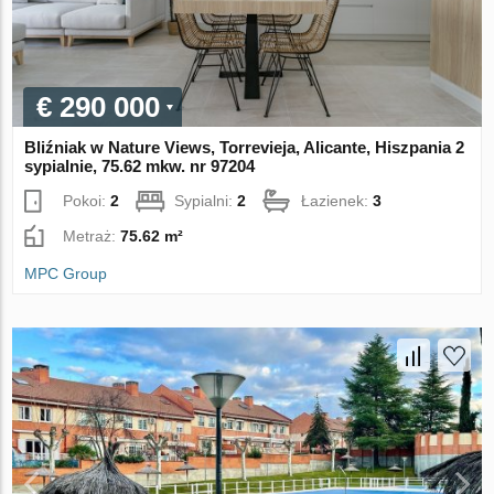
€ 290 000
Bliźniak w Nature Views, Torrevieja, Alicante, Hiszpania 2
sypialnie, 75.62 mkw. nr 97204
Pokoi:
2
Sypialni:
2
Łazienek:
3
Metraż:
75.62 m²
MPC Group