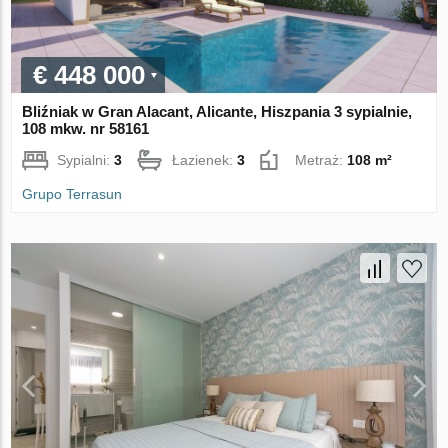
€ 448 000
Bliźniak w Gran Alacant, Alicante, Hiszpania 3 sypialnie,
108 mkw. nr 58161
Sypialni:
3
Łazienek:
3
Metraż:
108 m²
Grupo Terrasun