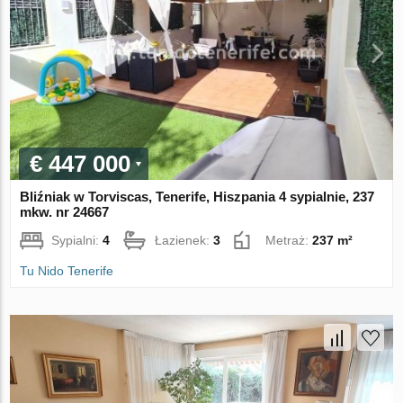
€ 447 000
Bliźniak w Torviscas, Tenerife, Hiszpania 4 sypialnie, 237
mkw. nr 24667
Sypialni:
4
Łazienek:
3
Metraż:
237 m²
Tu Nido Tenerife