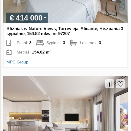
€ 414 000
Bliźniak w Nature Views, Torrevieja, Alicante, Hiszpania 3
sypialnie, 154.82 mkw. nr 97207
Pokoi:
3
Sypialni:
3
Łazienek:
3
Metraż:
154.82 m²
MPC Group