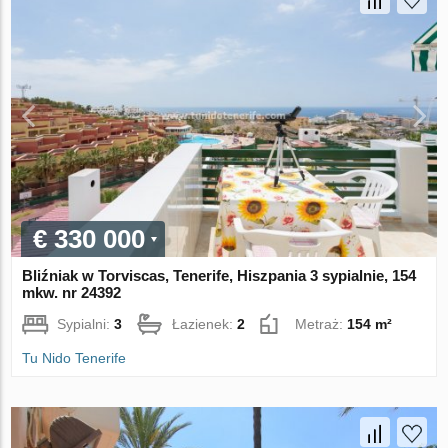
€ 330 000
Bliźniak w Torviscas, Tenerife, Hiszpania 3 sypialnie, 154
mkw. nr 24392
Sypialni:
3
Łazienek:
2
Metraż:
154 m²
Tu Nido Tenerife