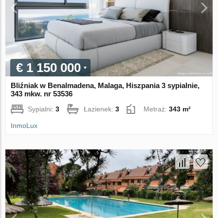
€ 1 150 000
Bliźniak w Benalmadena, Malaga, Hiszpania 3 sypialnie,
343 mkw. nr 53536
Sypialni:
3
Łazienek:
3
Metraż:
343 m²
InmoLux