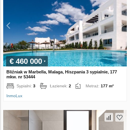
€ 460 000
Bliźniak w Marbella, Malaga, Hiszpania 3 sypialnie, 177
mkw. nr 53444
Sypialni:
3
Łazienek:
2
Metraż:
177 m²
InmoLux