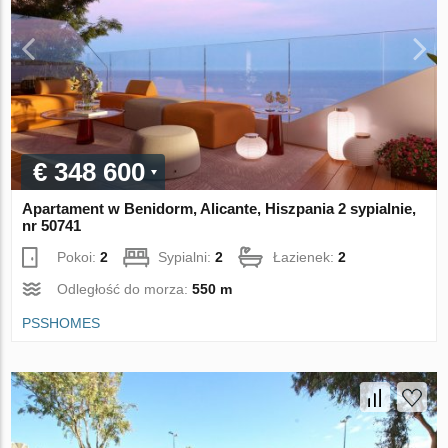
€ 348 600
Apartament w Benidorm, Alicante, Hiszpania 2 sypialnie,
nr 50741
Pokoi:
2
Sypialni:
2
Łazienek:
2
Odległość do morza:
550 m
PSSHOMES