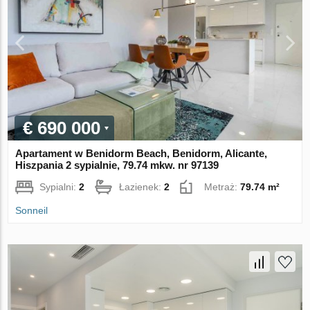
€ 690 000
Apartament w Benidorm Beach, Benidorm, Alicante,
Hiszpania 2 sypialnie, 79.74 mkw. nr 97139
Sypialni:
2
Łazienek:
2
Metraż:
79.74 m²
Sonneil