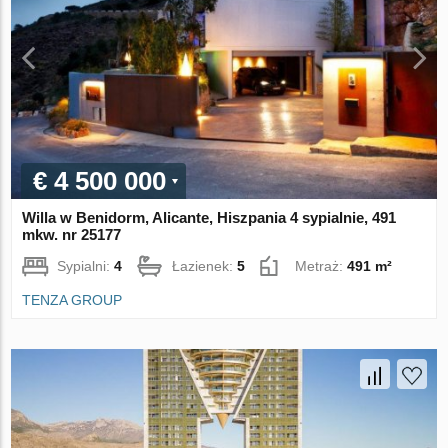
€ 4 500 000
Willa w Benidorm, Alicante, Hiszpania 4 sypialnie, 491
mkw. nr 25177
Sypialni:
4
Łazienek:
5
Metraż:
491 m²
TENZA GROUP