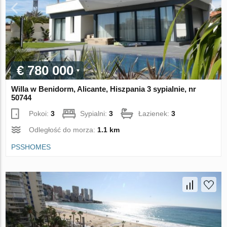
€ 780 000
Willa w Benidorm, Alicante, Hiszpania 3 sypialnie, nr
50744
Pokoi:
3
Sypialni:
3
Łazienek:
3
Odległość do morza:
1.1 km
PSSHOMES