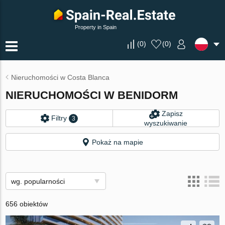
Property in Spain
(
0
)
(
0
)
Nieruchomości w Costa Blanca
NIERUCHOMOŚCI W BENIDORM
Zapisz
Filtry
3
wyszukiwanie
Pokaż na mapie
wg. popularności
656 obiektów