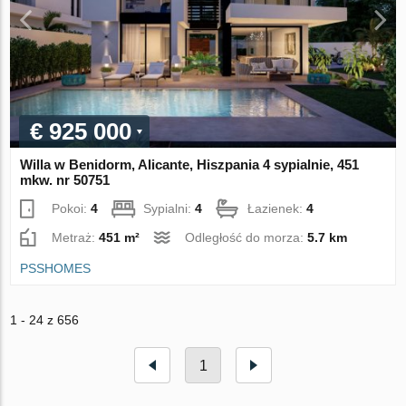
€ 925 000
Willa w Benidorm, Alicante, Hiszpania 4 sypialnie, 451
mkw. nr 50751
Pokoi:
4
Sypialni:
4
Łazienek:
4
Metraż:
451 m²
Odległość do morza:
5.7 km
PSSHOMES
1 - 24 z 656
1