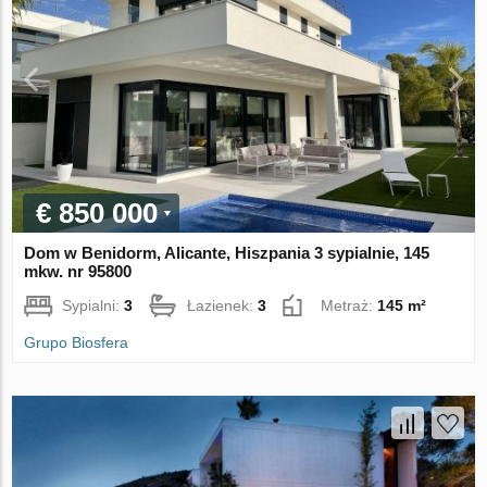
€ 850 000
Dom w Benidorm, Alicante, Hiszpania 3 sypialnie, 145
mkw. nr 95800
Sypialni:
3
Łazienek:
3
Metraż:
145 m²
Grupo Biosfera