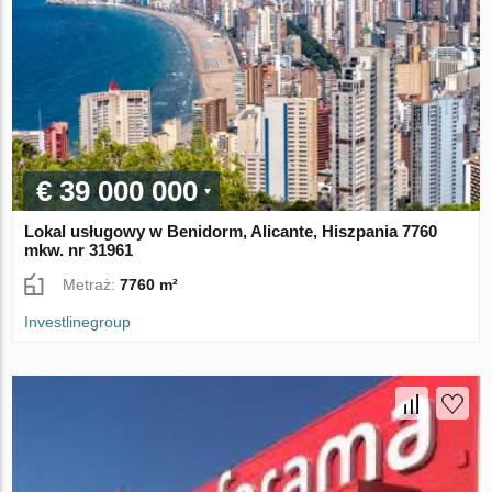
€ 39 000 000
Lokal usługowy w Benidorm, Alicante, Hiszpania 7760
mkw. nr 31961
Metraż:
7760 m²
Investlinegroup