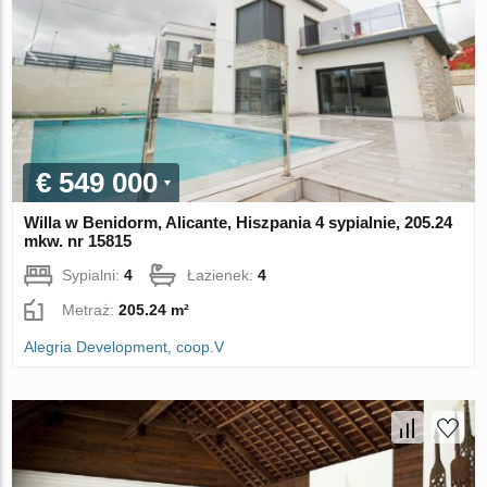
€ 549 000
Willa w Benidorm, Alicante, Hiszpania 4 sypialnie, 205.24
mkw. nr 15815
Sypialni:
4
Łazienek:
4
Metraż:
205.24 m²
Alegria Development, coop.V