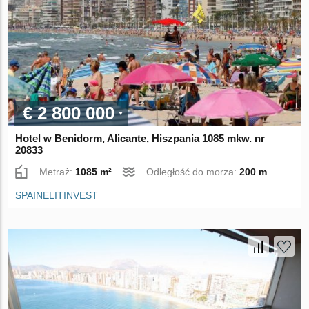
€ 2 800 000
Hotel w Benidorm, Alicante, Hiszpania 1085 mkw. nr
20833
Metraż:
1085 m²
Odległość do morza:
200 m
SPAINELITINVEST