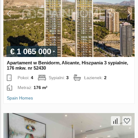
€ 1 065 000
Apartament w Benidorm, Alicante, Hiszpania 3 sypialnie,
176 mkw. nr 52430
Pokoi:
4
Sypialni:
3
Łazienek:
2
Metraż:
176 m²
Spain Homes