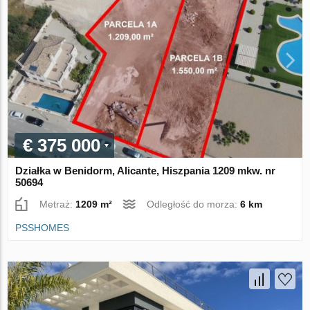
€ 375 000
Działka w Benidorm, Alicante, Hiszpania 1209 mkw. nr
50694
Metraż:
1209 m²
Odległość do morza:
6 km
PSSHOMES