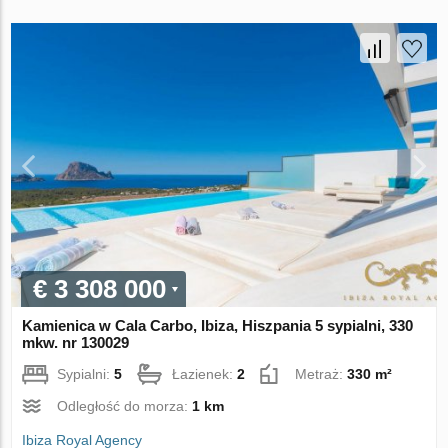
€ 3 308 000
Kamienica w Cala Carbo, Ibiza, Hiszpania 5 sypialni, 330
mkw. nr 130029
Sypialni:
5
Łazienek:
2
Metraż:
330 m²
Odległość do morza:
1 km
Ibiza Royal Agency