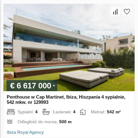
€ 6 617 000
Penthouse w Cap Martinet, Ibiza, Hiszpania 4 sypialnie,
542 mkw. nr 129993
Sypialni:
4
Łazienek:
4
Metraż:
542 m²
Odległość do morza:
500 m
Ibiza Royal Agency