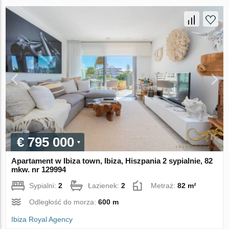
€ 795 000
Apartament w Ibiza town, Ibiza, Hiszpania 2 sypialnie, 82
mkw. nr 129994
Sypialni:
2
Łazienek:
2
Metraż:
82 m²
Odległość do morza:
600 m
Ibiza Royal Agency