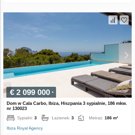
€ 2 099 000
Dom w Cala Carbo, Ibiza, Hiszpania 3 sypialnie, 186 mkw.
nr 130023
Sypialni:
3
Łazienek:
3
Metraż:
186 m²
Ibiza Royal Agency