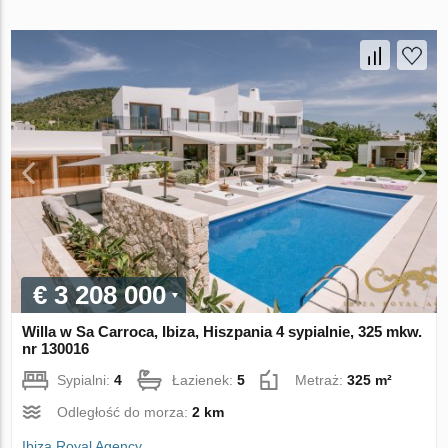
€ 3 208 000
Willa w Sa Carroca, Ibiza, Hiszpania 4 sypialnie, 325 mkw.
nr 130016
Sypialni:
4
Łazienek:
5
Metraż:
325 m²
Odległość do morza:
2 km
Ibiza Royal Agency