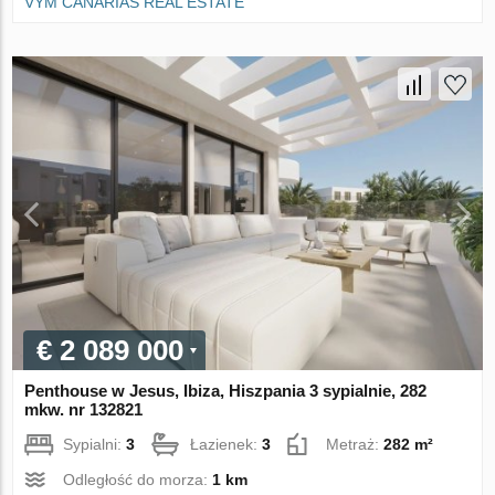
VYM CANARIAS REAL ESTATE
€ 2 089 000
Penthouse w Jesus, Ibiza, Hiszpania 3 sypialnie, 282
mkw. nr 132821
Sypialni:
3
Łazienek:
3
Metraż:
282 m²
Odległość do morza:
1 km