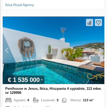
Ibiza Royal Agency
€ 1 535 000
Penthouse w Jesus, Ibiza, Hiszpania 4 sypialnie, 113 mkw.
nr 129996
Sypialni:
4
Łazienek:
3
Metraż:
113 m²