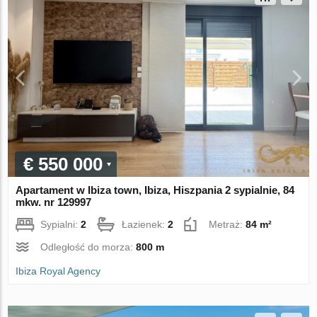
€ 550 000
Apartament w Ibiza town, Ibiza, Hiszpania 2 sypialnie, 84
mkw. nr 129997
Sypialni:
2
Łazienek:
2
Metraż:
84 m²
Odległość do morza:
800 m
Ibiza Royal Agency