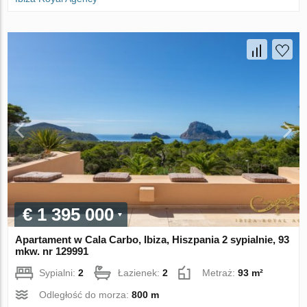
€ 1 395 000
Apartament w Cala Carbo, Ibiza, Hiszpania 2 sypialnie, 93
mkw. nr 129991
Sypialni:
2
Łazienek:
2
Metraż:
93 m²
Odległość do morza:
800 m