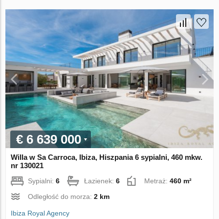
€ 6 639 000
Willa w Sa Carroca, Ibiza, Hiszpania 6 sypialni, 460 mkw.
nr 130021
Sypialni:
6
Łazienek:
6
Metraż:
460 m²
Odległość do morza:
2 km
Ibiza Royal Agency