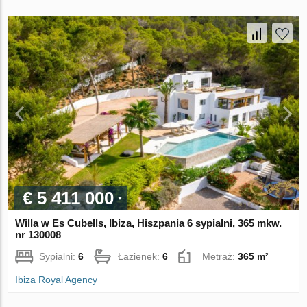
€ 5 411 000
Willa w Es Cubells, Ibiza, Hiszpania 6 sypialni, 365 mkw.
nr 130008
Sypialni:
6
Łazienek:
6
Metraż:
365 m²
Ibiza Royal Agency