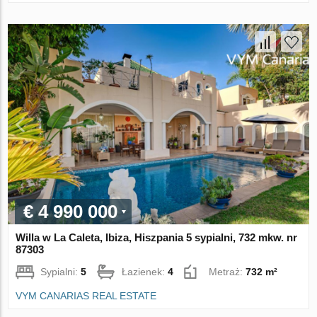
€ 4 990 000
Willa w La Caleta, Ibiza, Hiszpania 5 sypialni, 732 mkw. nr
87303
Sypialni:
5
Łazienek:
4
Metraż:
732 m²
VYM CANARIAS REAL ESTATE