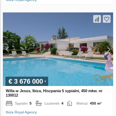
€ 3 676 000
Willa w Jesus, Ibiza, Hiszpania 5 sypialni, 450 mkw. nr
130012
Sypialni:
5
Łazienek:
4
Metraż:
450 m²
Ibiza Royal Agency