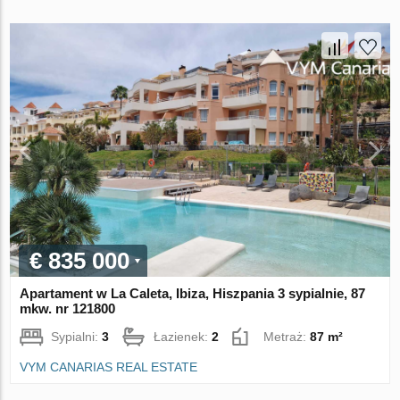
€ 835 000
Apartament w La Caleta, Ibiza, Hiszpania 3 sypialnie, 87
mkw. nr 121800
Sypialni:
3
Łazienek:
2
Metraż:
87 m²
VYM CANARIAS REAL ESTATE