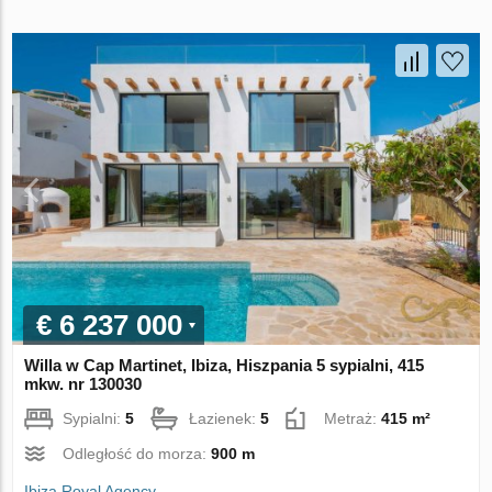
€ 6 237 000
Willa w Cap Martinet, Ibiza, Hiszpania 5 sypialni, 415
mkw. nr 130030
Sypialni:
5
Łazienek:
5
Metraż:
415 m²
Odległość do morza:
900 m
Ibiza Royal Agency