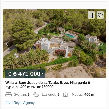
€ 6 471 000
Willa w Sant Josep de sa Talaia, Ibiza, Hiszpania 6
sypialni, 400 mkw. nr 130009
Sypialni:
6
Łazienek:
6
Metraż:
400 m²
Ibiza Royal Agency