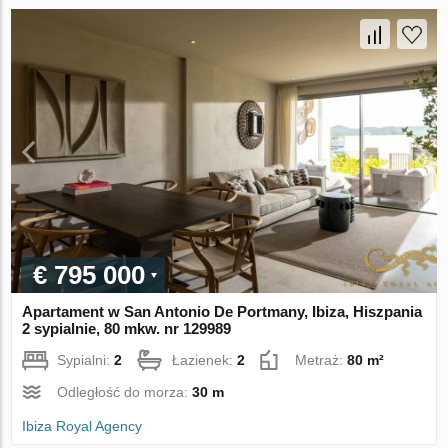
€ 795 000
Apartament w San Antonio De Portmany, Ibiza, Hiszpania
2 sypialnie, 80 mkw. nr 129989
Sypialni:
2
Łazienek:
2
Metraż:
80 m²
Odległość do morza:
30 m
Ibiza Royal Agency