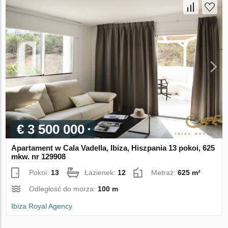
€ 3 500 000
Apartament w Cala Vadella, Ibiza, Hiszpania 13 pokoi, 625
mkw. nr 129908
Pokoi:
13
Łazienek:
12
Metraż:
625 m²
Odległość do morza:
100 m
Ibiza Royal Agency