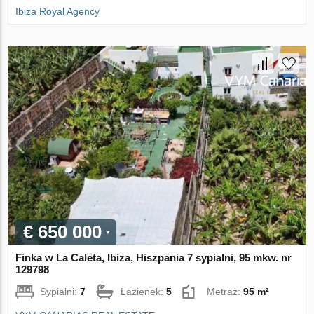
Ibiza Royal Agency
€ 650 000
Finka w La Caleta, Ibiza, Hiszpania 7 sypialni, 95 mkw. nr
129798
Sypialni:
7
Łazienek:
5
Metraż:
95 m²