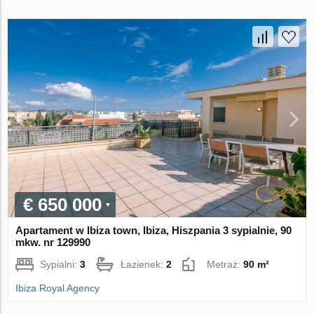
€ 650 000
Apartament w Ibiza town, Ibiza, Hiszpania 3 sypialnie, 90
mkw. nr 129990
Sypialni:
3
Łazienek:
2
Metraż:
90 m²
Ibiza Royal Agency