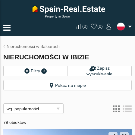
Property in Spain
(
0
)
(
0
)
Nieruchomości w Balearach
NIERUCHOMOŚCI W IBIZIE
Zapisz
Filtry
3
wyszukiwanie
Pokaż na mapie
wg. popularności
79 obiektów