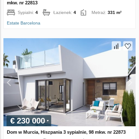
mkw. nr 22813
Sypialni:
4
Łazienek:
4
Metraż:
331 m²
Estate Barcelona
€ 230 000
Dom w Murcia, Hiszpania 3 sypialnie, 98 mkw. nr 22873