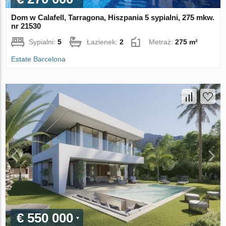
Dom w Calafell, Tarragona, Hiszpania 5 sypialni, 275 mkw.
nr 21530
Sypialni:
5
Łazienek:
2
Metraż:
275 m²
Estate Barcelona
€ 550 000