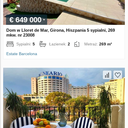
€ 649 000
Dom w Lloret de Mar, Girona, Hiszpania 5 sypialni, 269
mkw. nr 23008
Sypialni:
5
Łazienek:
2
Metraż:
269 m²
Estate Barcelona