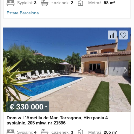
Sypialni:
3
Łazienek:
2
Metraż:
98 m²
Estate Barcelona
€ 330 000
Dom w L'Ametlla de Mar, Tarragona, Hiszpania 4
sypialnie, 205 mkw. nr 21596
Sypialni:
4
Łazienek:
3
Metraż:
205 m²