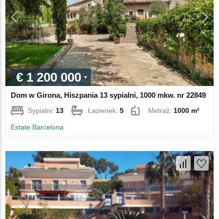
€ 1 200 000
Dom w Girona, Hiszpania 13 sypialni, 1000 mkw. nr 22849
Sypialni:
13
Łazienek:
5
Metraż:
1000 m²
Estate Barcelona