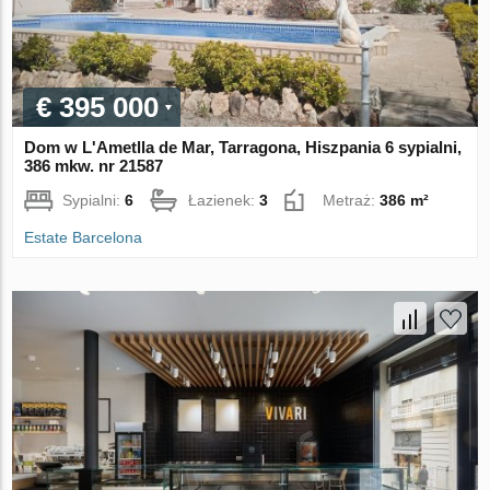
€ 395 000
Dom w L'Ametlla de Mar, Tarragona, Hiszpania 6 sypialni,
386 mkw. nr 21587
Sypialni:
6
Łazienek:
3
Metraż:
386 m²
Estate Barcelona