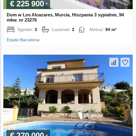
€ 225 900
Dom w Los Alcazares, Murcia, Hiszpania 3 sypialnie, 94
mkw. nr 23276
Sypialni:
3
Łazienek:
2
Metraż:
94 m²
Estate Barcelona
€ 270 000