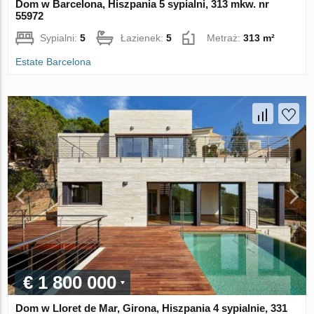
Dom w Barcelona, Hiszpania 5 sypialni, 313 mkw. nr
55972
Sypialni:
5
Łazienek:
5
Metraż:
313 m²
Estate Barcelona
€ 1 800 000
Dom w Lloret de Mar, Girona, Hiszpania 4 sypialnie, 331