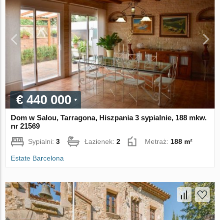
€ 440 000
Dom w Salou, Tarragona, Hiszpania 3 sypialnie, 188 mkw.
nr 21569
Sypialni:
3
Łazienek:
2
Metraż:
188 m²
Estate Barcelona