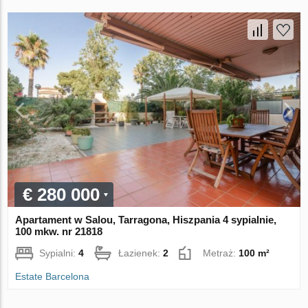
€ 280 000
Apartament w Salou, Tarragona, Hiszpania 4 sypialnie,
100 mkw. nr 21818
Sypialni:
4
Łazienek:
2
Metraż:
100 m²
Estate Barcelona