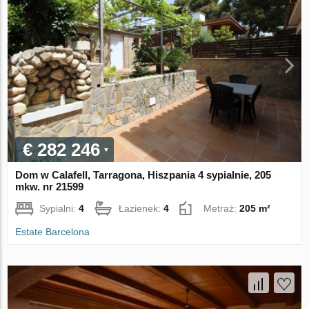
€ 282 246
Dom w Calafell, Tarragona, Hiszpania 4 sypialnie, 205
mkw. nr 21599
Sypialni:
4
Łazienek:
4
Metraż:
205 m²
Estate Barcelona