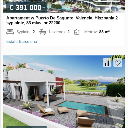
€ 391 000
Apartament w Puerto De Sagunto, Valencia, Hiszpania 2
sypialnie, 83 mkw. nr 22200
Sypialni:
2
Łazienek:
1
Metraż:
83 m²
Estate Barcelona