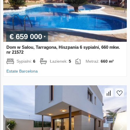
€ 659 000
Dom w Salou, Tarragona, Hiszpania 6 sypialni, 660 mkw.
nr 21572
Sypialni:
6
Łazienek:
5
Metraż:
660 m²
Estate Barcelona