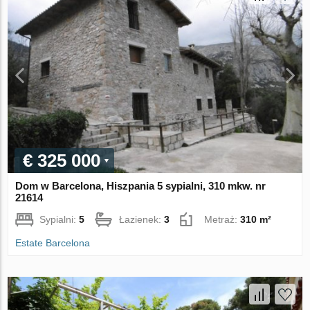
€ 325 000
Dom w Barcelona, Hiszpania 5 sypialni, 310 mkw. nr
21614
Sypialni:
5
Łazienek:
3
Metraż:
310 m²
Estate Barcelona