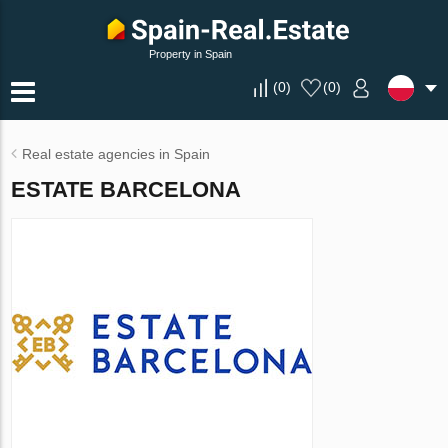
Property in Spain
(
0
)
(
0
)
Real estate agencies in Spain
ESTATE BARCELONA