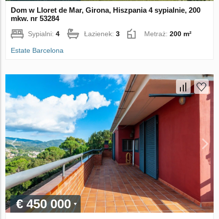
Dom w Lloret de Mar, Girona, Hiszpania 4 sypialnie, 200
mkw. nr 53284
Sypialni:
4
Łazienek:
3
Metraż:
200 m²
Estate Barcelona
€ 450 000