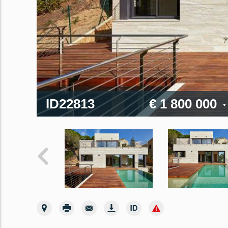
ID22813
€ 1 800 000