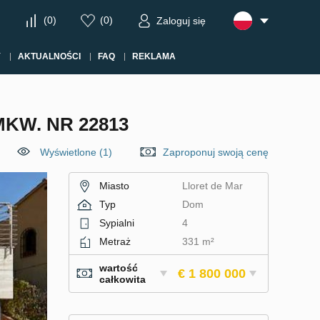
(
0
)
(
0
)
Zaloguj się
Y
AKTUALNOŚCI
FAQ
REKLAMA
MKW. NR 22813
Wyświetlone (1)
Zaproponuj swoją cenę
Miasto
Lloret de Mar
Typ
Dom
Sypialni
4
Metraż
331 m²
wartość
€ 1 800 000
całkowita