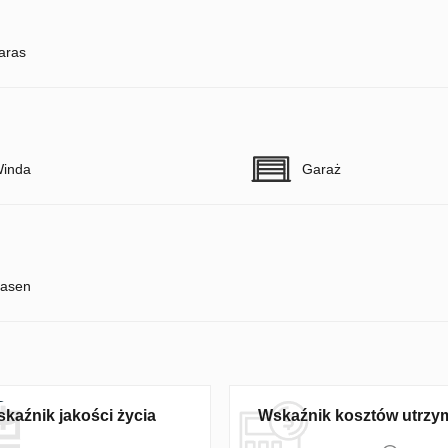
aras
inda
Garaż
asen
kaźnik jakości życia
Wskaźnik kosztów utrzy