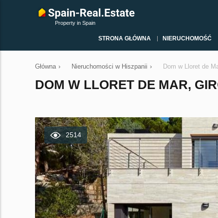
Property in Spain
STRONA GŁÓWNA
NIERUCHOMOŚĆ
Główna
›
Nieruchomości w Hiszpanii
›
Dom w Lloret de Ma
DOM W LLORET DE MAR, GIRO
2514