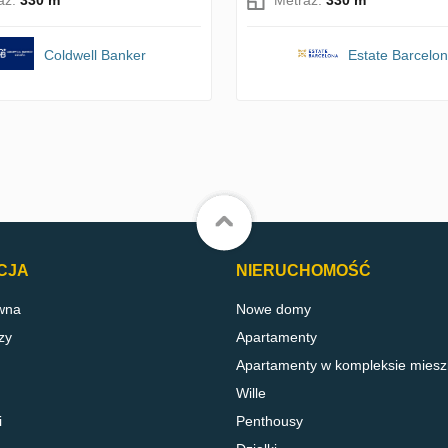
Coldwell Banker
Estate Barcelo
CJA
NIERUCHOMOŚĆ
wna
Nowe domy
zy
Apartamenty
Apartamenty w kompleksie mies
Wille
i
Penthousy