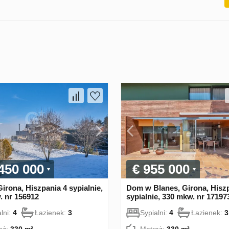
 450 000
€ 955 000
rona, Hiszpania 4 sypialnie,
Dom w Blanes, Girona, Hisz
. nr 156912
sypialnie, 330 mkw. nr 17197
lni:
4
Łazienek:
3
Sypialni:
4
Łazienek:
3
aż:
330 m²
Metraż:
330 m²