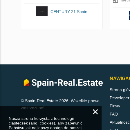
CENTURY 21 Spain
NAWIGA
Strona głó
Deweloper
© Spain-Real.Estate 2026. Wszelkie prawa
Firmy
zastrzeżone!
×
FAQ
Nasza strona korzysta z technologii
Aktualnośc
ciasteczek (ang. cookies), aby zapewnić
Państwu jak najlepszy dostęp do naszej