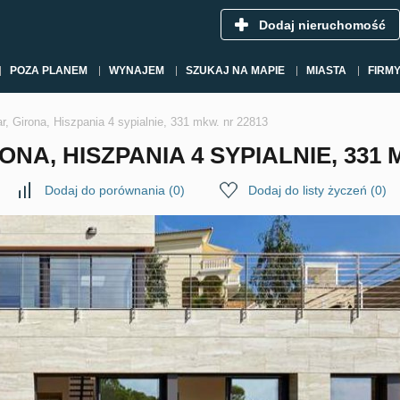
Dodaj nieruchomość
POZA PLANEM
WYNAJEM
SZUKAJ NA MAPIE
MIASTA
FIRM
r, Girona, Hiszpania 4 sypialnie, 331 mkw. nr 22813
NA, HISZPANIA 4 SYPIALNIE, 331 
Dodaj do porównania
(
0
)
Dodaj do listy życzeń
(
0
)