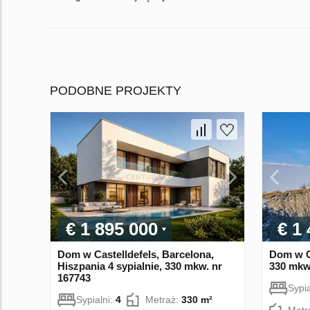
PODOBNE PROJEKTY
€ 1 895 000
€ 1
Dom w Castelldefels, Barcelona,
Dom w Gi
Hiszpania 4 sypialnie, 330 mkw. nr
330 mkw
167743
Sypia
Sypialni:
4
Metraż:
330 m²
Metr