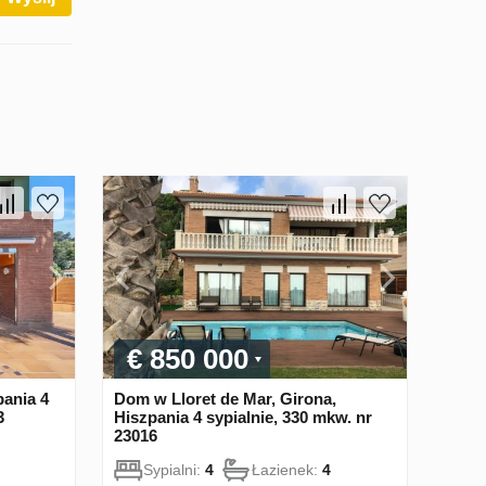
€ 850 000
pania 4
Dom w Lloret de Mar, Girona,
3
Hiszpania 4 sypialnie, 330 mkw. nr
23016
Sypialni:
4
Łazienek:
4