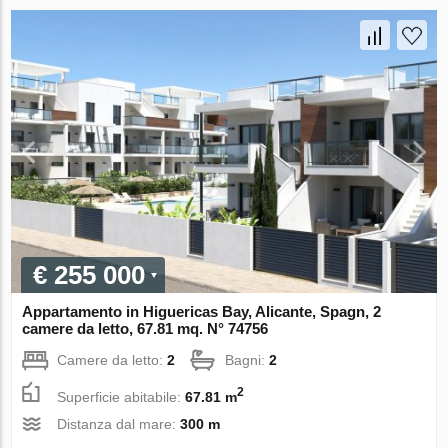
€ 255 000
Appartamento in Higuericas Bay, Alicante, Spagn, 2
camere da letto, 67.81 mq. N° 74756
Camere da letto:
2
Bagni:
2
2
Superficie abitabile:
67.81 m
Distanza dal mare:
300 m