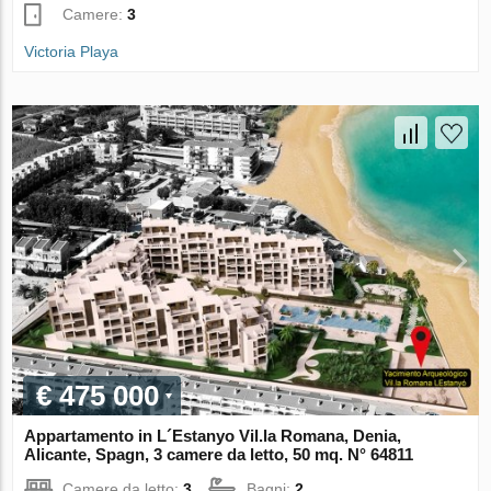
Camere:
3
Victoria Playa
€ 475 000
Appartamento in L´Estanyo Vil.la Romana, Denia,
Alicante, Spagn, 3 camere da letto, 50 mq. N° 64811
Camere da letto:
3
Bagni:
2