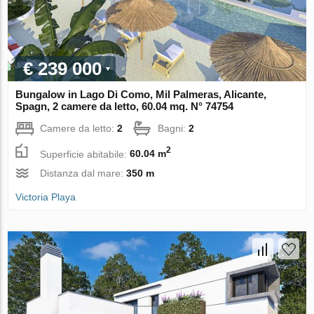
€ 239 000
Bungalow in Lago Di Como, Mil Palmeras, Alicante,
Spagn, 2 camere da letto, 60.04 mq. N° 74754
Camere da letto:
2
Bagni:
2
2
Superficie abitabile:
60.04 m
Distanza dal mare:
350 m
Victoria Playa