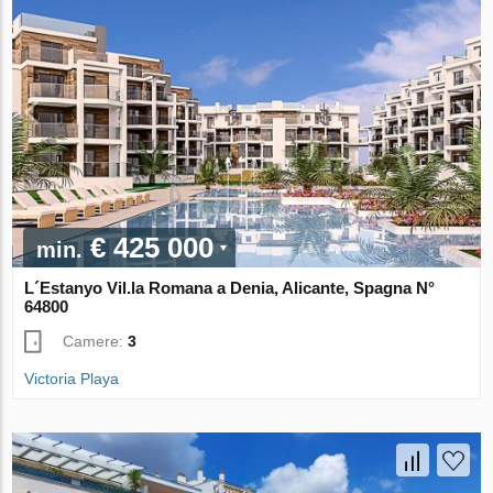
€ 425 000
min.
L´Estanyo Vil.la Romana a Denia, Alicante, Spagna N°
64800
Camere:
3
Victoria Playa