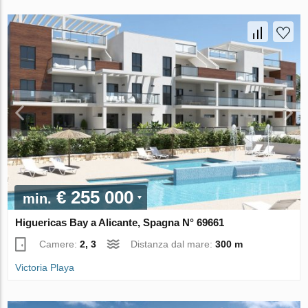
€ 255 000
min.
Higuericas Bay a Alicante, Spagna N° 69661
Camere:
2, 3
Distanza dal mare:
300 m
Victoria Playa