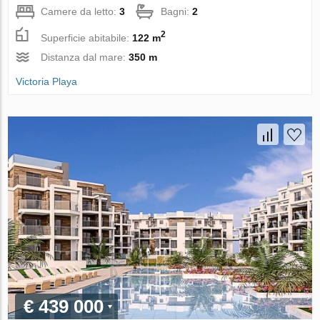
Camere da letto:
3
Bagni:
2
2
Superficie abitabile:
122 m
Distanza dal mare:
350 m
Victoria Playa
€ 439 000