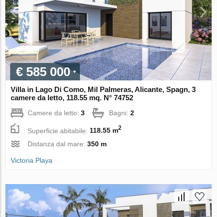
€ 585 000
Villa in Lago Di Como, Mil Palmeras, Alicante, Spagn, 3
camere da letto, 118.55 mq. N° 74752
Camere da letto:
3
Bagni:
2
2
Superficie abitabile:
118.55 m
Distanza dal mare:
350 m
Victoria Playa