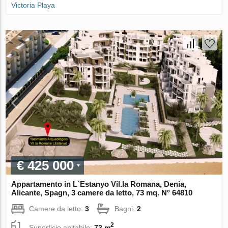
Victoria Playa
€ 425 000
Appartamento in L´Estanyo Vil.la Romana, Denia,
Alicante, Spagn, 3 camere da letto, 73 mq. N° 64810
Camere da letto:
3
Bagni:
2
2
Superficie abitabile:
73 m