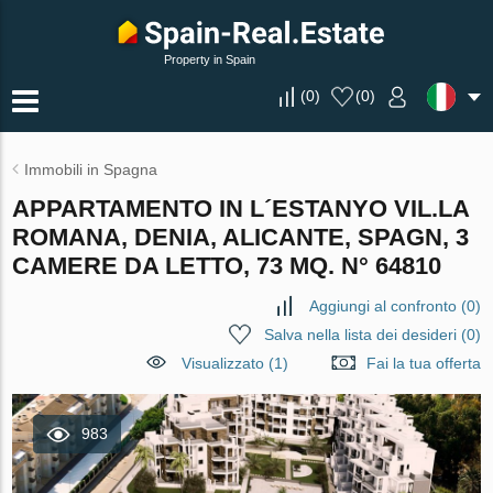
Property in Spain
(
0
)
(
0
)
Immobili in Spagna
APPARTAMENTO IN L´ESTANYO VIL.LA
ROMANA, DENIA, ALICANTE, SPAGN, 3
CAMERE DA LETTO, 73 MQ. N° 64810
Aggiungi al confronto
(
0
)
Salva nella lista dei desideri
(
0
)
Visualizzato (1)
Fai la tua offerta
983