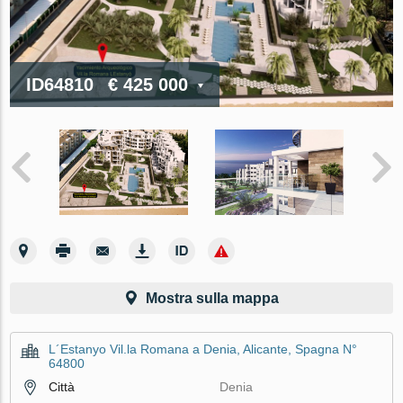
ID64810
€ 425 000
Mostra sulla mappa
L´Estanyo Vil.la Romana a Denia, Alicante, Spagna N°
64800
Città
Denia