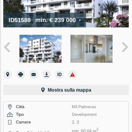
ID51588
min.
€ 239 000
Mostra sulla mappa
Città
Mil Palmeras
Tipo
Development
Camere
2, 3
2
min. 60.04 m