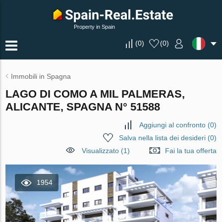
Property in Spain
(
0
)
(
0
)
Immobili in Spagna
LAGO DI COMO A MIL PALMERAS,
ALICANTE, SPAGNA N° 51588
Aggiungi al confronto
(
0
)
Salva nella lista dei desideri
(
0
)
Visualizzato (1)
Fai la tua offerta
1954