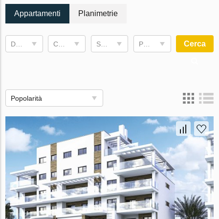
Appartamenti
Planimetrie
Cerca
Data di completamento
Camere da letto
Superficie abitabile
Prezzo, €
Popolarità