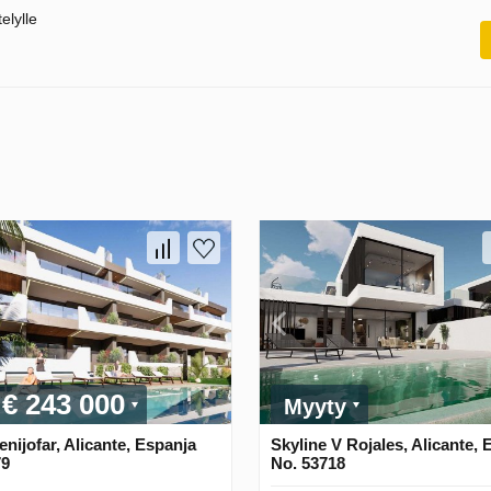
elylle
€ 243 000
Myyty
ijofar, Alicante, Espanja
Skyline V Rojales, Alicante, 
79
No. 53718