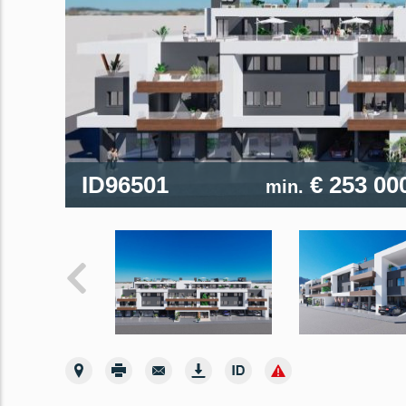
ID96501
€ 253 00
min.