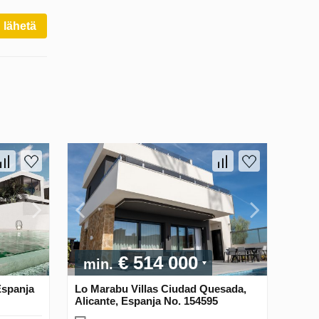
lähetä
€ 514 000
min.
Espanja
Lo Marabu Villas Ciudad Quesada,
Alicante, Espanja No. 154595