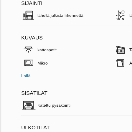
SIJAINTI
lähellä julkista liikennettä
l
KUVAUS
kattospotit
T
Mikro
A
lisää
SISÄTILAT
Katettu pysäköinti
ULKOTILAT