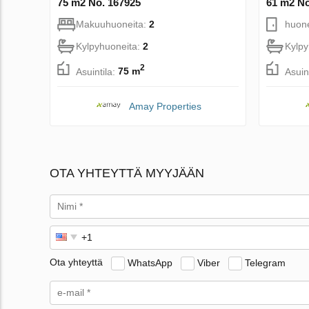
75 m2 No. 167925
61 m2 No
Makuuhuoneita:
2
huon
Kylpyhuoneita:
2
Kylpy
2
Asuintila:
75 m
Asuin
Amay Properties
OTA YHTEYTTÄ MYYJÄÄN
Ota yhteyttä
WhatsApp
Viber
Telegram