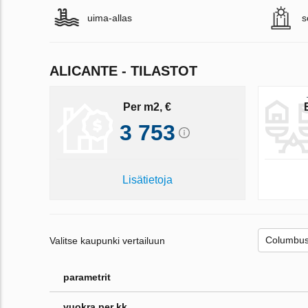
uima-allas
s
ALICANTE - TILASTOT
Per m2, €
3 753
Lisätietoja
Valitse kaupunki vertailuun
parametrit
vuokra per kk