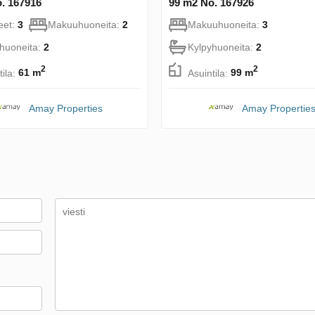
. 167916
99 m2 No. 167926
eet:
3
Makuuhuoneita:
2
Makuuhuoneita:
3
huoneita:
2
Kylpyhuoneita:
2
2
2
tila:
61 m
Asuintila:
99 m
Amay Properties
Amay Propertie