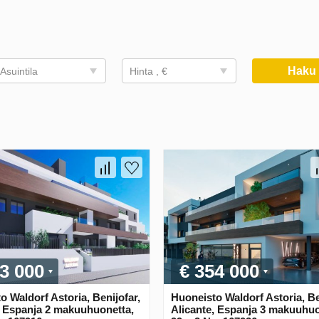
Hak
Asuintila
Hinta , €
3 000
€ 354 000
o Waldorf Astoria, Benijofar,
Huoneisto Waldorf Astoria, Be
, Espanja 2 makuuhuonetta,
Alicante, Espanja 3 makuuhuo