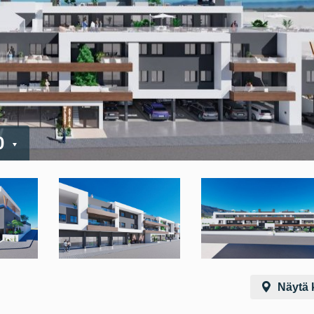
0
Näytä k