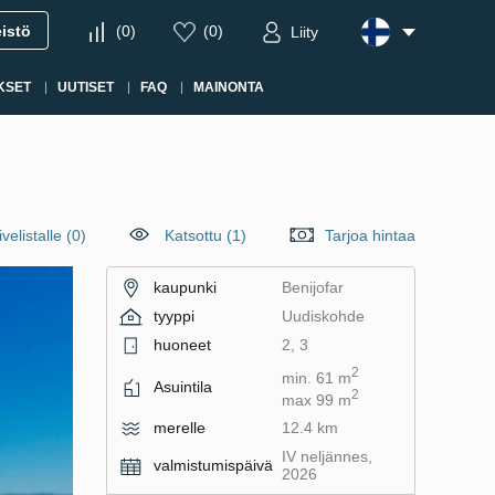
eistö
(
0
)
(
0
)
Liity
KSET
UUTISET
FAQ
MAINONTA
velistalle
(
0
)
Katsottu (1)
Tarjoa hintaa
kaupunki
Benijofar
tyyppi
Uudiskohde
huoneet
2, 3
2
min. 61 m
Asuintila
2
max 99 m
merelle
12.4 km
IV neljännes,
valmistumispäivä
2026