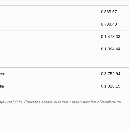
€ 885.67
€ 739.40
€ 1 473.33
€ 1 394.44
ssa
€ 3 752.94
lla
€ 1 916.15
kyselyihin. Emirates.estate ei takaa näiden tietojen oikeellisuutta.