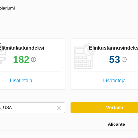
olariumi
Elämänlaatuindeksi
Elinkustannusindeks
182
53
Lisätietoja
Lisätietoja
Vertaile
Alicante