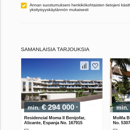
Annan suostumukseni henkikökohtaisten tietojeni käsitt
yksityisyyskäytännön mukaisesti
SAMANLAISIA TARJOUKSIA
€ 294 000
min.
min.
Residencial Moma II Benijofar,
MoMa Ben
Alicante, Espanja No. 167915
No. 530