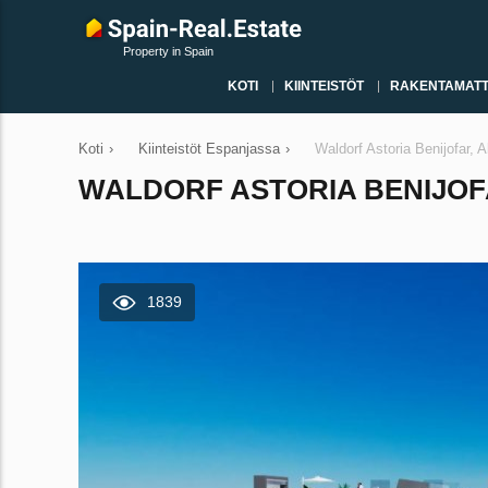
Property in Spain
KOTI
KIINTEISTÖT
RAKENTAMATT
Koti
›
Kiinteistöt Espanjassa
›
Waldorf Astoria Benijofar, 
WALDORF ASTORIA BENIJOFA
1839