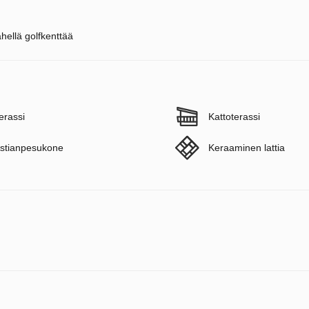
ähellä golfkenttää
erassi
Kattoterassi
stianpesukone
Keraaminen lattia