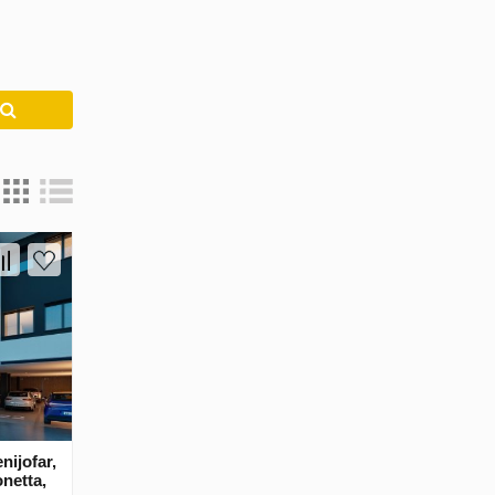
u
nijofar,
netta,