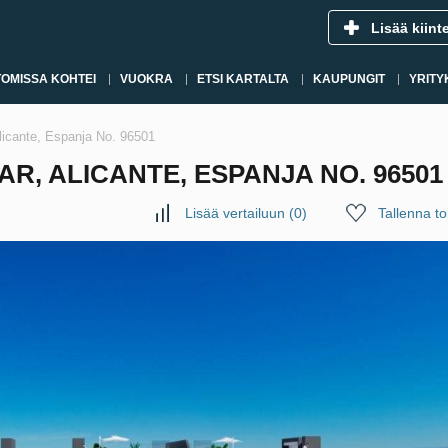
Lisää kiint
OMISSA KOHTEI
VUOKRA
ETSI KARTALTA
KAUPUNGIT
YRITY
Alicante, Espanja No. 96501
R, ALICANTE, ESPANJA NO. 96501
Lisää vertailuun
(
0
)
Tallenna toi