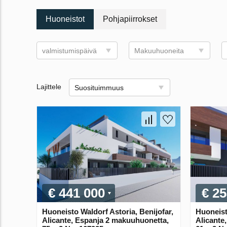
Huoneistot
Pohjapiirrokset
valmistumispäivä
Makuuhuoneita
Lajittele
Suosituimmuus
€ 441 000
€ 25
Huoneisto Waldorf Astoria, Benijofar,
Huoneist
Alicante, Espanja 2 makuuhuonetta,
Alicante