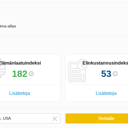
ima-allas
Elämänlaatuindeksi
Elinkustannusindeks
182
53
Lisätietoja
Lisätietoja
Vertaile