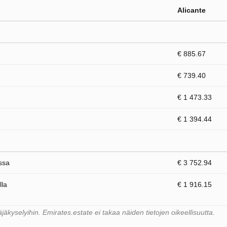
Alicante
€ 885.67
€ 739.40
€ 1 473.33
€ 1 394.44
ssa
€ 3 752.94
lla
€ 1 916.15
kyselyihin. Emirates.estate ei takaa näiden tietojen oikeellisuutta.