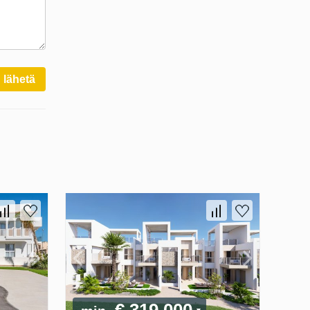
lähetä
€ 319 000