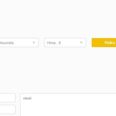
Hak
Asuintila
Hinta , €