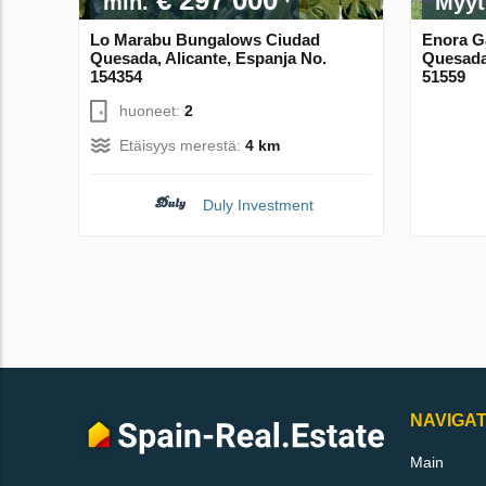
min.
Myyt
Lo Marabu Bungalows Ciudad
Enora G
Quesada, Alicante, Espanja No.
Quesada,
154354
51559
huoneet:
2
Etäisyys merestä:
4 km
Duly Investment
NAVIGAT
Main