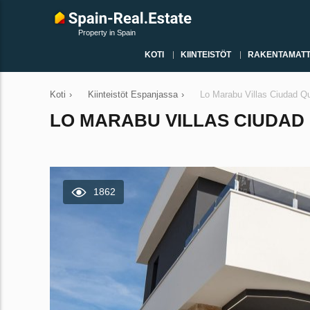
Property in Spain
KOTI
KIINTEISTÖT
RAKENTAMATT
Koti
›
Kiinteistöt Espanjassa
›
Lo Marabu Villas Ciudad Q
LO MARABU VILLAS CIUDAD 
1862