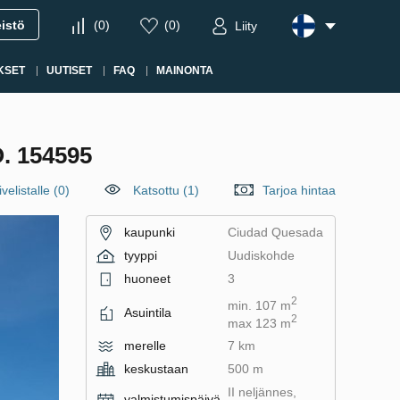
eistö
(
0
)
(
0
)
Liity
KSET
UUTISET
FAQ
MAINONTA
 154595
velistalle
(
0
)
Katsottu (1)
Tarjoa hintaa
kaupunki
Ciudad Quesada
tyyppi
Uudiskohde
huoneet
3
2
min. 107 m
Asuintila
2
max 123 m
merelle
7 km
keskustaan
500 m
II neljännes,
valmistumispäivä