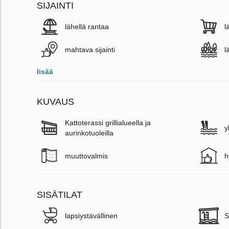
SIJAINTI
lähellä rantaa
l
mahtava sijainti
l
lisää
KUVAUS
Kattoterassi grillialueella ja
y
aurinkotuoleilla
muuttovalmis
h
SISÄTILAT
lapsiystävällinen
S