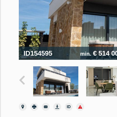
ID154595
€ 514 0
min.