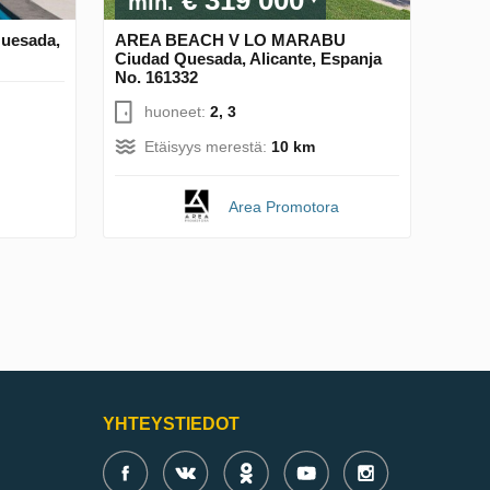
min.
Quesada,
AREA BEACH V LO MARABU
Ciudad Quesada, Alicante, Espanja
No. 161332
huoneet:
2, 3
Etäisyys merestä:
10 km
Area Promotora
YHTEYSTIEDOT