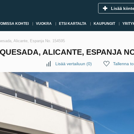
Lisää kiint
OMISSA KOHTEI
VUOKRA
ETSI KARTALTA
KAUPUNGIT
YRITY
uesada, Alicante, Espanja No. 154595
QUESADA, ALICANTE, ESPANJA NO.
Lisää vertailuun
(
0
)
Tallenna toi