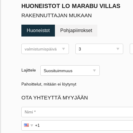
HUONEISTOT LO MARABU VILLAS
RAKENNUTTAJAN MUKAAN
Huoneistot
Pohjapiirrokset
valmistumispäivä
3
Lajittele
Suosituimmuus
Pahoittelut, mitään ei löytynyt
OTA YHTEYTTÄ MYYJÄÄN