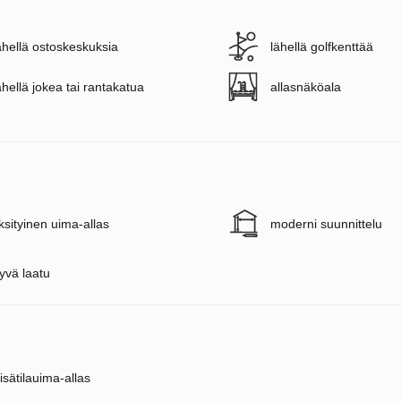
ähellä ostoskeskuksia
lähellä golfkenttää
ähellä jokea tai rantakatua
allasnäköala
ksityinen uima-allas
moderni suunnittelu
yvä laatu
isätilauima-allas