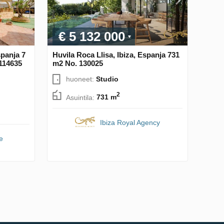
€ 5 132 000
spanja 7
Huvila Roca Llisa, Ibiza, Espanja 731
114635
m2 No. 130025
huoneet:
Studio
2
Asuintila:
731 m
Ibiza Royal Agency
e