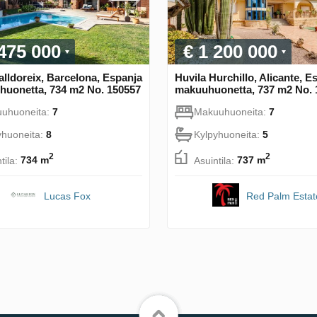
 475 000
€ 1 200 000
alldoreix, Barcelona, Espanja
Huvila Hurchillo, Alicante, E
huonetta, 734 m2 No. 150557
makuuhuonetta, 737 m2 No. 
uhuoneita:
7
Makuuhuoneita:
7
yhuoneita:
8
Kylpyhuoneita:
5
2
2
tila:
734 m
Asuintila:
737 m
Lucas Fox
Red Palm Estat