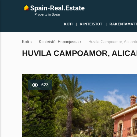
Property in Spain
KOTI
KIINTEISTÖT
RAKENTAMATT
Koti
›
Kiinteistöt Espanjassa
›
Huvila Campoamor, Alicant
HUVILA CAMPOAMOR, ALICAN
623