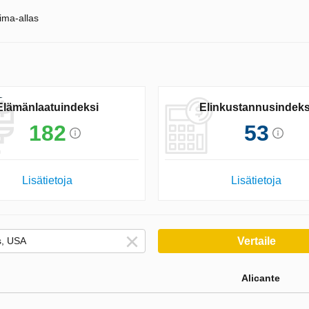
ima-allas
Elämänlaatuindeksi
Elinkustannusindeks
182
53
Lisätietoja
Lisätietoja
Vertaile
Alicante