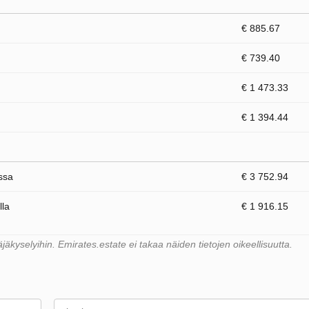
€ 885.67
€ 739.40
€ 1 473.33
€ 1 394.44
ssa
€ 3 752.94
lla
€ 1 916.15
kyselyihin. Emirates.estate ei takaa näiden tietojen oikeellisuutta.