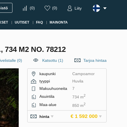
eistö
(
0
)
(
0
)
Liity
KSET
UUTISET
FAQ
MAINONTA
734 M2 NO. 78212
velistalle
(
0
)
Katsottu (1)
Tarjoa hintaa
kaupunki
Campoamor
tyyppi
Huvila
Makuuhuoneita
7
2
Asuintila
734 m
2
Maa-alue
850 m
€ 1 592 000
hinta