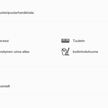
uisto/puutarhanäköala
erassi
Tuuletin
ksityinen uima-allas
kodinhoitohuone
utotalli