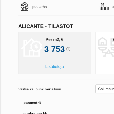
puutarha
u
ALICANTE - TILASTOT
Per m2, €
3 753
Lisätietoja
Valitse kaupunki vertailuun
parametrit
vuokra per kk