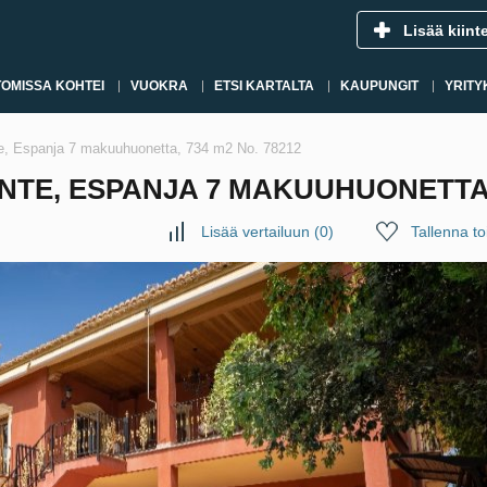
Lisää kiint
OMISSA KOHTEI
VUOKRA
ETSI KARTALTA
KAUPUNGIT
YRITY
e, Espanja 7 makuuhuonetta, 734 m2 No. 78212
TE, ESPANJA 7 MAKUUHUONETTA, 
Lisää vertailuun
(
0
)
Tallenna toi