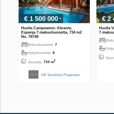
€ 1 500 000
€ 2
Huvila Campoamor, Alicante,
Huvila V
Espanja 7 makuuhuonetta, 734 m2
7 makuu
No. 78749
Maku
Makuuhuoneita:
7
Kylp
Kylpyhuoneita:
6
Asuin
2
Asuintila:
734 m
GR Sunshine Properties