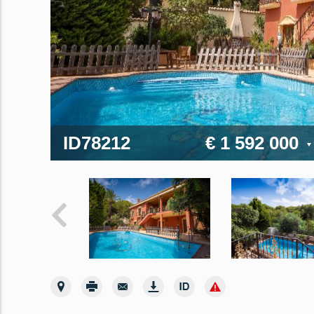
ID78212
€ 1 592 000