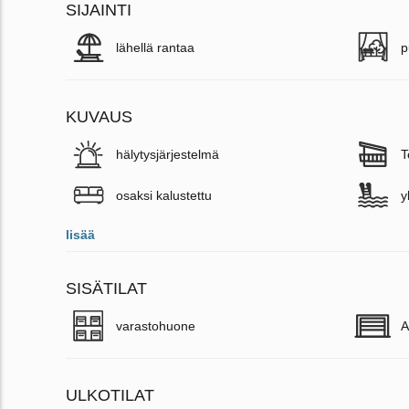
SIJAINTI
lähellä rantaa
p
KUVAUS
hälytysjärjestelmä
T
osaksi kalustettu
y
lisää
SISÄTILAT
varastohuone
A
ULKOTILAT