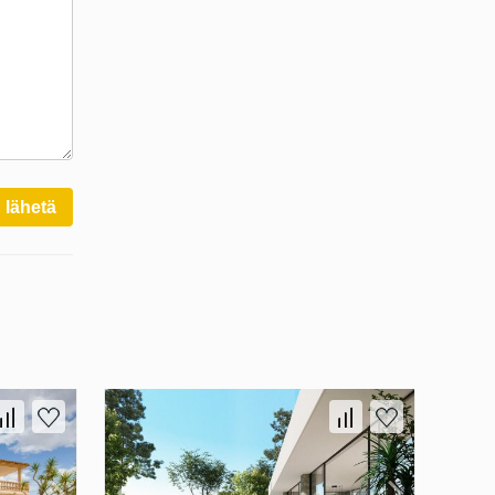
lähetä