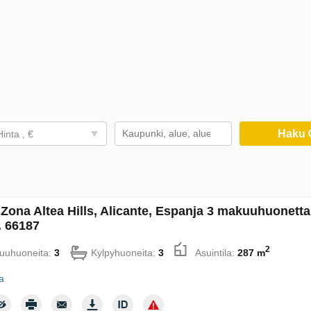
Haku
Hinta , €
 Zona Altea Hills, Alicante, Espanja 3 makuuhuonetta
 66187
2
uuhuoneita:
3
Kylpyhuoneita:
3
Asuintila:
287 m
ja