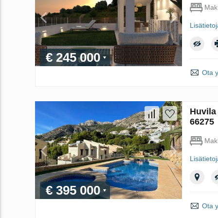
Mak
Lisätieto
€ 245 000
Ota 
Huvila
66275
Mak
Lisätieto
€ 395 000
Ota 