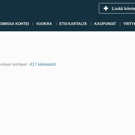
Lisää kiint
OMISSA KOHTEI
VUOKRA
ETSI KARTALTA
KAUPUNGIT
YRITY
räiset kohteet:
417 kiinteistöt