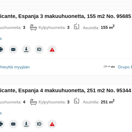
licante, Espanja 3 makuuhuonetta, 155 m2 No. 95685
2
uuhuoneita:
3
Kylpyhuoneita:
3
Asuintila:
155 m
ja
yhteyttä myyjään
Grupo B
licante, Espanja 4 makuuhuonetta, 251 m2 No. 95344
2
uuhuoneita:
4
Kylpyhuoneita:
3
Asuintila:
251 m
ja