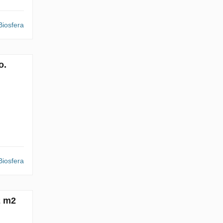
iosfera
o.
iosfera
2 m2