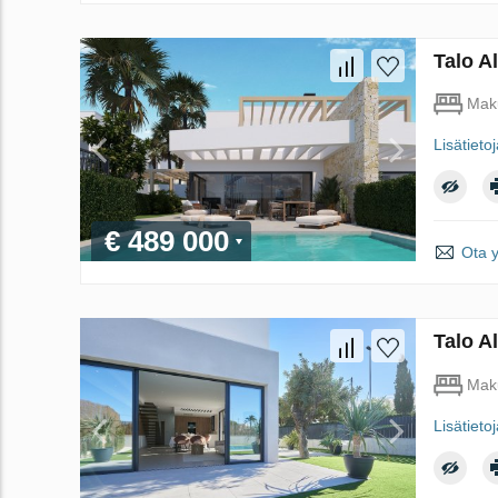
Talo A
Mak
Lisätieto
€ 489 000
Ota 
Talo A
Mak
Lisätieto