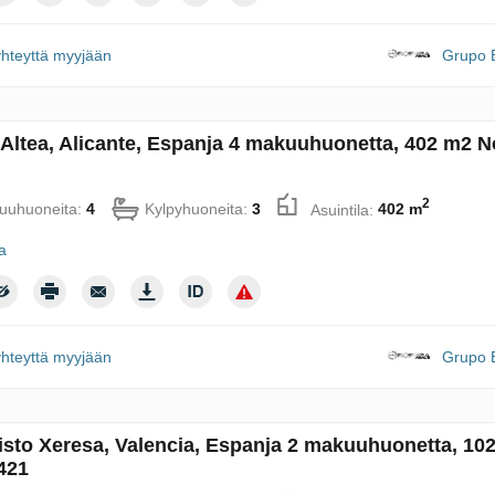
yhteyttä myyjään
Grupo B
 Altea, Alicante, Espanja 4 makuuhuonetta, 402 m2 N
2
uuhuoneita:
4
Kylpyhuoneita:
3
Asuintila:
402 m
ja
yhteyttä myyjään
Grupo B
sto Xeresa, Valencia, Espanja 2 makuuhuonetta, 10
421