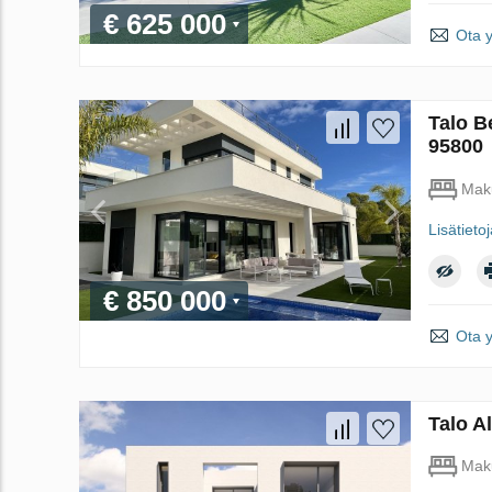
€ 625 000
Ota 
Talo B
95800
Mak
Lisätieto
€ 850 000
Ota 
Talo A
Mak