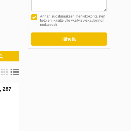
Annan suostumukseni henkikökohtaisten
tietojeni käsittelylle yksityisyyskäytännön
mukaisesti
lähetä
, 287