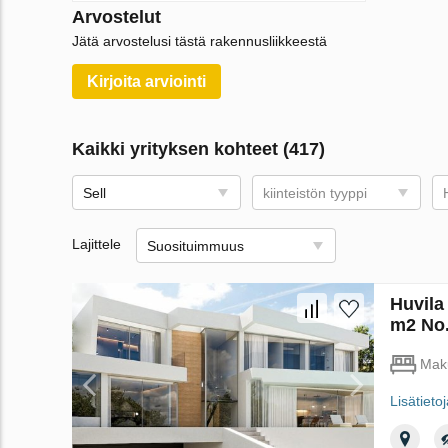
Arvostelut
Jätä arvostelusi tästä rakennusliikkeestä
Kirjoita arviointi
Kaikki yrityksen kohteet (417)
Sell
kiinteistön tyyppi
Lajittele
Suosituimmuus
Huvila
m2 No.
Mak
Lisätieto