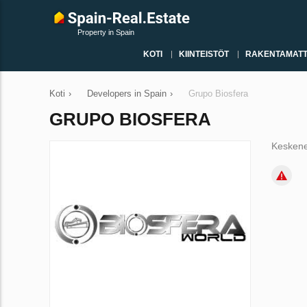
Property in Spain
KOTI
KIINTEISTÖT
RAKENTAMATT
Koti
›
Developers in Spain
›
Grupo Biosfera
GRUPO BIOSFERA
Keskene