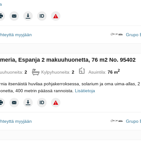
ja
yhteyttä myyjään
Grupo B
lmeria, Espanja 2 makuuhuonetta, 76 m2 No. 95402
2
uuhuoneita:
2
Kylpyhuoneita:
2
Asuintila:
76 m
ia itsenäistä huvilaa pohjakerroksessa, solarium ja oma uima-allas, 2 
netta, 400 metrin päässä rannoista.
Lisätietoja
yhteyttä myyjään
Grupo B