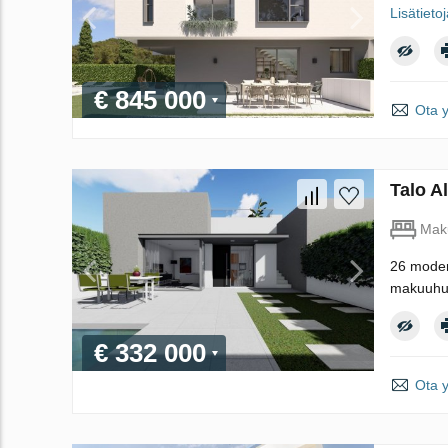
Lisätieto
€ 845 000
Ota 
Talo A
Mak
26 modern
makuuhuo
€ 332 000
Ota 