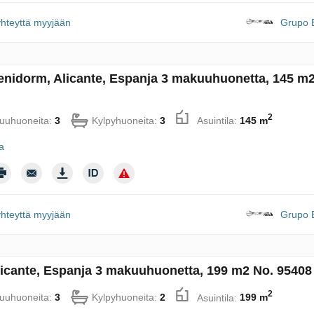
yhteyttä myyjään
Grupo B
enidorm, Alicante, Espanja 3 makuuhuonetta, 145 m2
2
uuhuoneita:
3
Kylpyhuoneita:
3
Asuintila:
145 m
ja
yhteyttä myyjään
Grupo B
licante, Espanja 3 makuuhuonetta, 199 m2 No. 95408
2
uuhuoneita:
3
Kylpyhuoneita:
2
Asuintila:
199 m