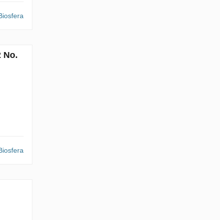
iosfera
 No.
iosfera