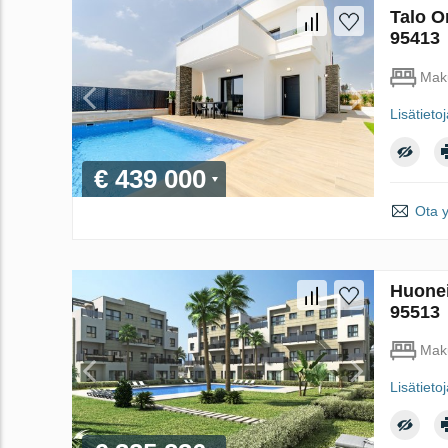
Talo O
95413
Mak
Lisätieto
€ 439 000
Ota 
Huonei
95513
Mak
Lisätieto