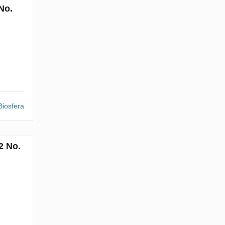
No.
iosfera
2 No.