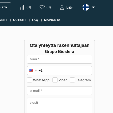
eistö
(
0
)
(
0
)
Liity
KSET
UUTISET
FAQ
MAINONTA
Ota yhteyttä rakennuttajaan
Grupo Biosfera
WhatsApp
Viber
Telegram