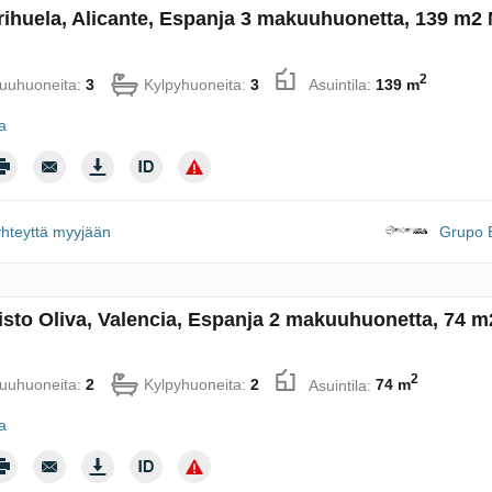
rihuela, Alicante, Espanja 3 makuuhuonetta, 139 m2 
2
uuhuoneita:
3
Kylpyhuoneita:
3
Asuintila:
139 m
ja
yhteyttä myyjään
Grupo B
sto Oliva, Valencia, Espanja 2 makuuhuonetta, 74 m
2
uuhuoneita:
2
Kylpyhuoneita:
2
Asuintila:
74 m
ja