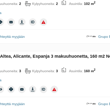
2
uuhuoneita:
2
Kylpyhuoneita:
2
Asuintila:
102 m
ja
yhteyttä myyjään
Grupo B
 Altea, Alicante, Espanja 3 makuuhuonetta, 160 m2 N
2
uuhuoneita:
3
Kylpyhuoneita:
3
Asuintila:
160 m
ja
yhteyttä myyjään
Grupo B