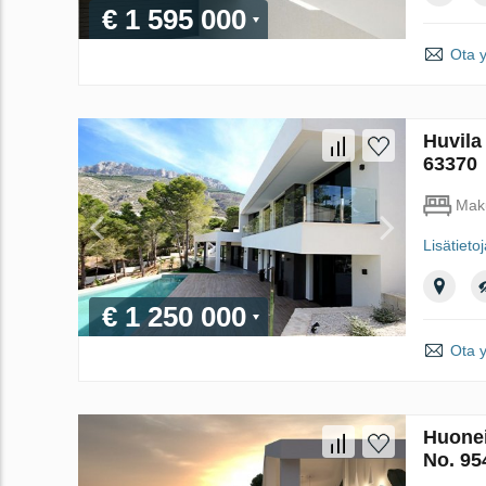
€ 1 595 000
Ota 
Huvila
63370
Mak
Lisätieto
€ 1 250 000
Ota 
Huonei
No. 95