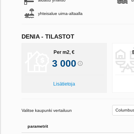
aidattu yhteisö
u
yhteisalue uima-altaalla
DENIA - TILASTOT
Per m2, €
3 000
Lisätietoja
Valitse kaupunki vertailuun
parametrit