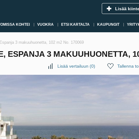
Lisää kiint
OMISSA KOHTEI
VUOKRA
ETSI KARTALTA
KAUPUNGIT
YRITY
, Espanja 3 makuuhuonetta, 102 m2 No. 170069
, ESPANJA 3 MAKUUHUONETTA, 102
Lisää vertailuun
(
0
)
Tallenna toi