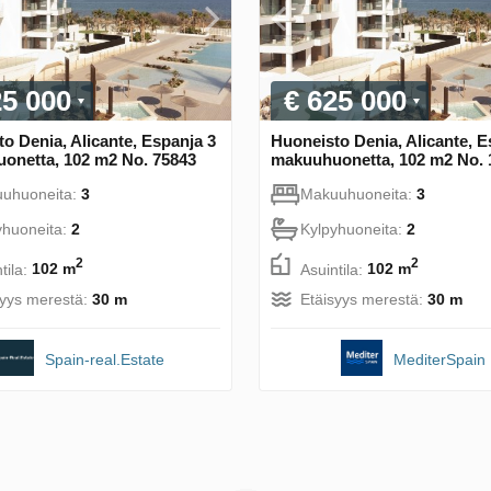
25 000
€ 625 000
o Denia, Alicante, Espanja 3
Huoneisto Denia, Alicante, E
onetta, 102 m2 No. 75843
makuuhuonetta, 102 m2 No. 
uhuoneita:
3
Makuuhuoneita:
3
yhuoneita:
2
Kylpyhuoneita:
2
2
2
tila:
102 m
Asuintila:
102 m
syys merestä:
30 m
Etäisyys merestä:
30 m
Spain-real.Estate
MediterSpain