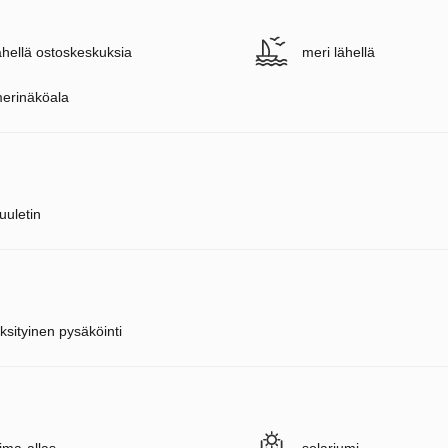
ähellä ostoskeskuksia
meri lähellä
erinäköala
uuletin
ksityinen pysäköinti