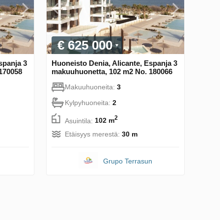
€ 625 000
spanja 3
Huoneisto Denia, Alicante, Espanja 3
170058
makuuhuonetta, 102 m2 No. 180066
Makuuhuoneita:
3
Kylpyhuoneita:
2
2
Asuintila:
102 m
Etäisyys merestä:
30 m
Grupo Terrasun