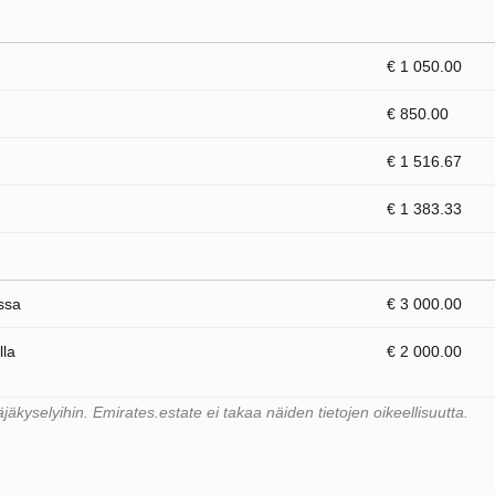
€ 1 050.00
€ 850.00
€ 1 516.67
€ 1 383.33
ssa
€ 3 000.00
lla
€ 2 000.00
kyselyihin. Emirates.estate ei takaa näiden tietojen oikeellisuutta.