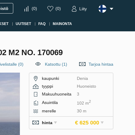
eistö
(
0
)
(
0
)
Liity
KSET
UUTISET
FAQ
MAINONTA
 M2 NO. 170069
velistalle
(
0
)
Katsottu (1)
Tarjoa hintaa
kaupunki
Denia
tyyppi
Huoneisto
Makuuhuoneita
3
2
Asuintila
102 m
merelle
30 m
€ 625 000
hinta