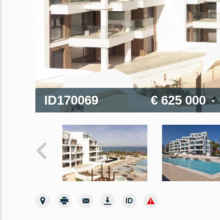
ID170069
€ 625 000