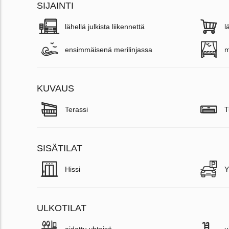
SIJAINTI
lähellä julkista liikennettä
l
ensimmäisenä merilinjassa
m
KUVAUS
Terassi
T
SISÄTILAT
Hissi
Y
ULKOTILAT