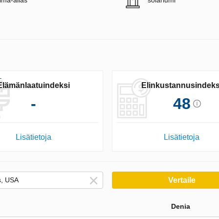
ima-allas
solariumi
Elämänlaatuindeksi
Elinkustannusindeks
-
48
Lisätietoja
Lisätietoja
Vertaile
Denia