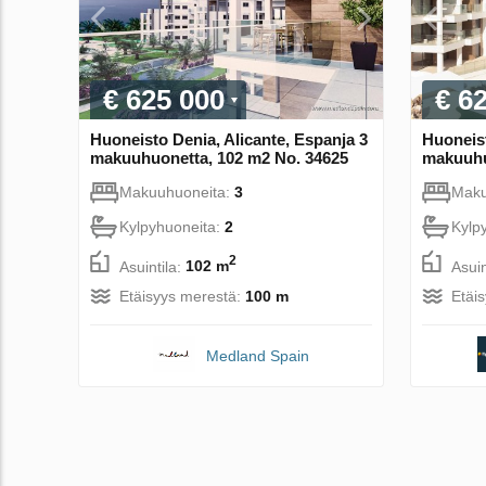
€ 625 000
€ 6
Huoneisto Denia, Alicante, Espanja 3
Huoneist
makuuhuonetta, 102 m2 No. 34625
makuuhu
Makuuhuoneita:
3
Maku
Kylpyhuoneita:
2
Kylp
2
Asuintila:
102 m
Asuin
Etäisyys merestä:
100 m
Etäi
Medland Spain