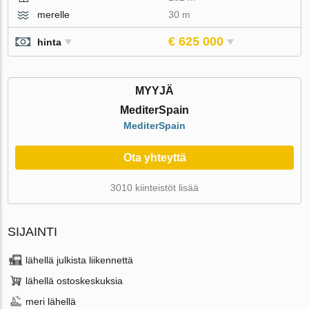
merelle
30 m
€ 625 000
hinta
MYYJÄ
MediterSpain
MediterSpain
Ota yhteyttä
3010 kiinteistöt lisää
SIJAINTI
lähellä julkista liikennettä
lähellä ostoskeskuksia
meri lähellä