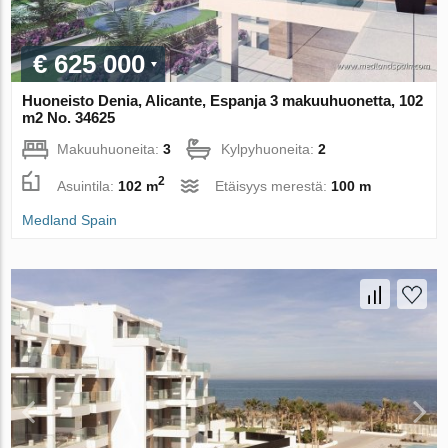
€ 625 000
Huoneisto Denia, Alicante, Espanja 3 makuuhuonetta, 102
m2 No. 34625
Makuuhuoneita:
3
Kylpyhuoneita:
2
2
Asuintila:
102 m
Etäisyys merestä:
100 m
Medland Spain