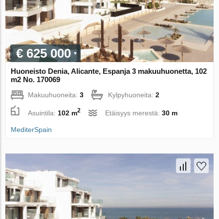
€ 625 000
Huoneisto Denia, Alicante, Espanja 3 makuuhuonetta, 102
m2 No. 170069
Makuuhuoneita:
3
Kylpyhuoneita:
2
2
Asuintila:
102 m
Etäisyys merestä:
30 m
MediterSpain