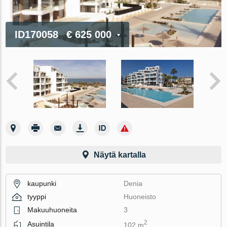
ID170058
€ 625 000
Näytä kartalla
kaupunki
Denia
tyyppi
Huoneisto
Makuuhuoneita
3
2
Asuintila
102 m