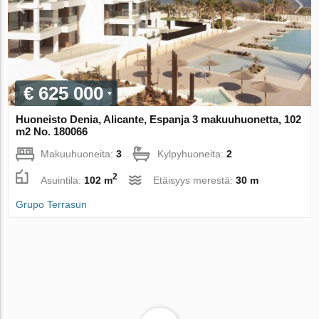
€ 625 000
Huoneisto Denia, Alicante, Espanja 3 makuuhuonetta, 102
m2 No. 180066
Makuuhuoneita:
3
Kylpyhuoneita:
2
2
Asuintila:
102 m
Etäisyys merestä:
30 m
Grupo Terrasun