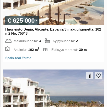
€ 625 000
Huoneisto Denia, Alicante, Espanja 3 makuuhuonetta, 102
m2 No. 75843
Makuuhuoneita:
3
Kylpyhuoneita:
2
2
Asuintila:
102 m
Etäisyys merestä:
30 m
Spain-real.Estate