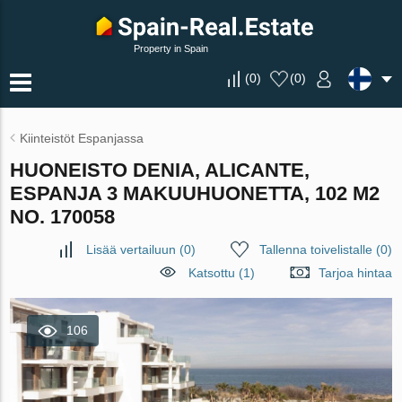
Property in Spain
(
0
)
(
0
)
Kiinteistöt Espanjassa
HUONEISTO DENIA, ALICANTE,
ESPANJA 3 MAKUUHUONETTA, 102 M2
NO. 170058
Lisää vertailuun
(
0
)
Tallenna toivelistalle
(
0
)
Katsottu (1)
Tarjoa hintaa
106