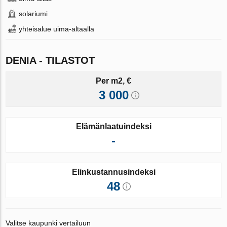
solariumi
yhteisalue uima-altaalla
DENIA - TILASTOT
Per m2, €
3 000
Elämänlaatuindeksi
-
Elinkustannusindeksi
48
Valitse kaupunki vertailuun