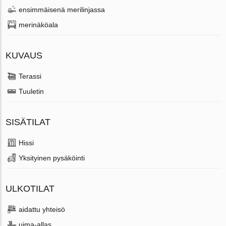
ensimmäisenä merilinjassa
merinäköala
KUVAUS
Terassi
Tuuletin
SISÄTILAT
Hissi
Yksityinen pysäköinti
ULKOTILAT
aidattu yhteisö
uima-allas