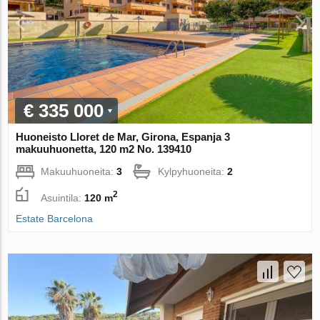
€ 335 000
Huoneisto Lloret de Mar, Girona, Espanja 3
makuuhuonetta, 120 m2 No. 139410
Makuuhuoneita:
3
Kylpyhuoneita:
2
2
Asuintila:
120 m
Estate Barcelona