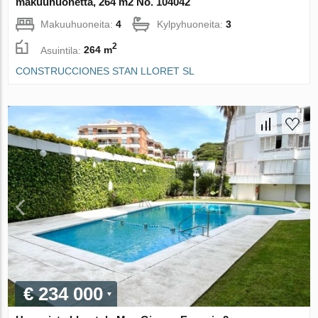
makuuhuonetta, 264 m2 No. 104042
Makuuhuoneita:
4
Kylpyhuoneita:
3
2
Asuintila:
264 m
CONSTRUCCIONES STAN LLORET SL
€ 234 000