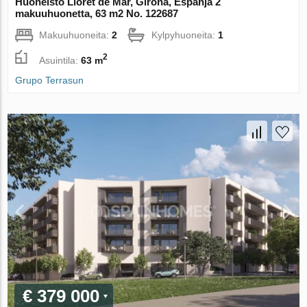
Huoneisto Lloret de Mar, Girona, Espanja 2
makuuhuonetta, 63 m2 No. 122687
Makuuhuoneita:
2
Kylpyhuoneita:
1
2
Asuintila:
63 m
Grupo Terrasun
€ 379 000