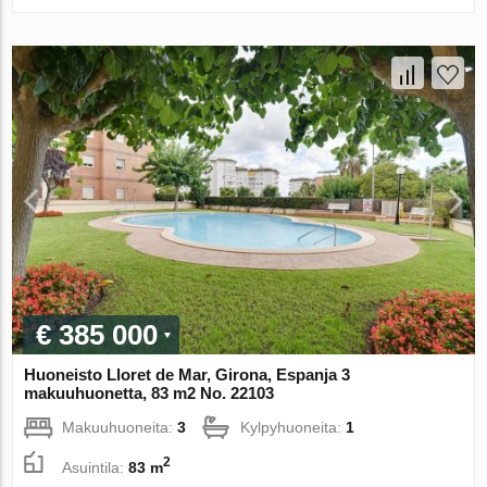
€ 385 000
Huoneisto Lloret de Mar, Girona, Espanja 3
makuuhuonetta, 83 m2 No. 22103
Makuuhuoneita:
3
Kylpyhuoneita:
1
2
Asuintila:
83 m