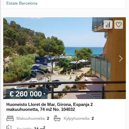
Estate Barcelona
€ 260 000
Huoneisto Lloret de Mar, Girona, Espanja 2
makuuhuonetta, 74 m2 No. 104032
Makuuhuoneita:
2
Kylpyhuoneita:
2
2
Asuintila:
74 m