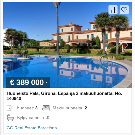
€ 389 000
Huoneisto Pals, Girona, Espanja 2 makuuhuonetta, No.
140940
huoneet:
3
Makuuhuoneita:
2
Kylpyhuoneita:
2
GG Real Estate Barcelona