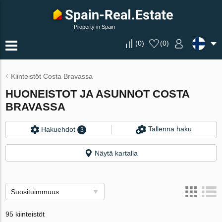
Property in Spain
(
0
)
(
0
)
Kiinteistöt Costa Bravassa
HUONEISTOT JA ASUNNOT COSTA
BRAVASSA
Tallenna haku
Hakuehdot
3
Näytä kartalla
Suosituimmuus
95 kiinteistöt