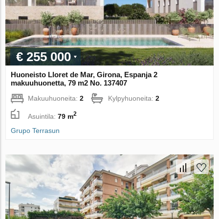
€ 255 000
Huoneisto Lloret de Mar, Girona, Espanja 2
makuuhuonetta, 79 m2 No. 137407
Makuuhuoneita:
2
Kylpyhuoneita:
2
2
Asuintila:
79 m
Grupo Terrasun