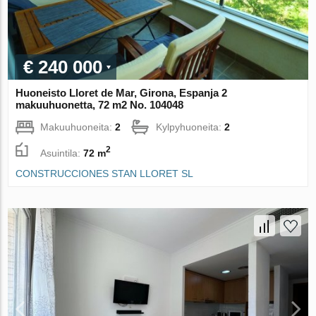
€ 240 000
Huoneisto Lloret de Mar, Girona, Espanja 2
makuuhuonetta, 72 m2 No. 104048
Makuuhuoneita:
2
Kylpyhuoneita:
2
2
Asuintila:
72 m
CONSTRUCCIONES STAN LLORET SL