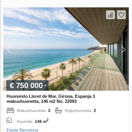
€ 750 000
Huoneisto Lloret de Mar, Girona, Espanja 3
makuuhuonetta, 146 m2 No. 22093
Makuuhuoneita:
3
Kylpyhuoneita:
2
2
Asuintila:
146 m
Estate Barcelona