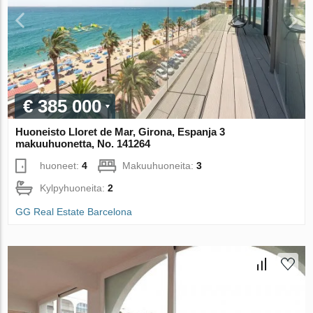
€ 385 000
Huoneisto Lloret de Mar, Girona, Espanja 3
makuuhuonetta, No. 141264
huoneet:
4
Makuuhuoneita:
3
Kylpyhuoneita:
2
GG Real Estate Barcelona