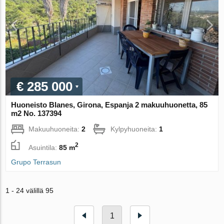
€ 285 000
Huoneisto Blanes, Girona, Espanja 2 makuuhuonetta, 85
m2 No. 137394
Makuuhuoneita:
2
Kylpyhuoneita:
1
2
Asuintila:
85 m
Grupo Terrasun
1 - 24 välillä 95
1