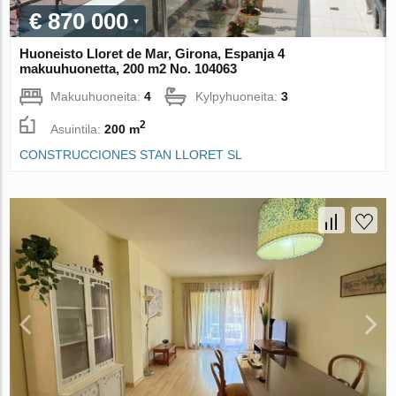
€ 870 000
Huoneisto Lloret de Mar, Girona, Espanja 4
makuuhuonetta, 200 m2 No. 104063
Makuuhuoneita:
4
Kylpyhuoneita:
3
2
Asuintila:
200 m
CONSTRUCCIONES STAN LLORET SL