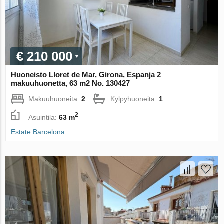
€ 210 000
Huoneisto Lloret de Mar, Girona, Espanja 2
makuuhuonetta, 63 m2 No. 130427
Makuuhuoneita:
2
Kylpyhuoneita:
1
2
Asuintila:
63 m
Estate Barcelona