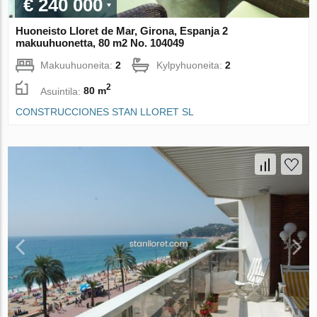
€ 240 000
Huoneisto Lloret de Mar, Girona, Espanja 2
makuuhuonetta, 80 m2 No. 104049
Makuuhuoneita:
2
Kylpyhuoneita:
2
2
Asuintila:
80 m
CONSTRUCCIONES STAN LLORET SL