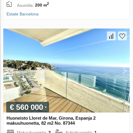
2
Asuintila:
200 m
Estate Barcelona
€ 560 000
Huoneisto Lloret de Mar, Girona, Espanja 2
makuuhuonetta, 82 m2 No. 87344
Makuuhuoneita:
2
Kylpyhuoneita:
1