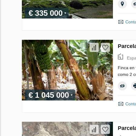
€ 335 000
Conta
Parcel
Espa
Finca en 
como 2 cu
€ 1 045 000
Conta
Parcel