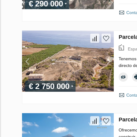
€ 290 000
Conta
Parcel
Espa
Tenemos e
directo d
€ 2 750 000
Conta
Parcel
Ofrecemos
construir