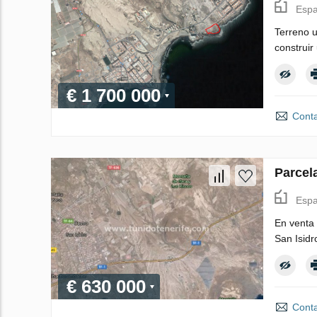
Espa
Terreno u
construir
€ 1 700 000
Conta
Parcel
Espa
En venta 
San Isidr
€ 630 000
Conta