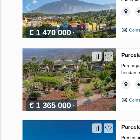
Conta
€ 1 470 000
Parcela
Para aque
brindan e
Conta
€ 1 365 000
Parcela
Presentam