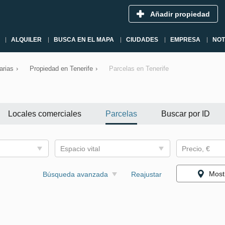
Añadir propiedad
ALQUILER
BUSCA EN EL MAPA
CIUDADES
EMPRESA
NOT
arias
›
Propiedad en Tenerife
›
Parcelas en Tenerife
Locales comerciales
Parcelas
Buscar por ID
Espacio vital
Precio, €
Most
Búsqueda avanzada
Reajustar