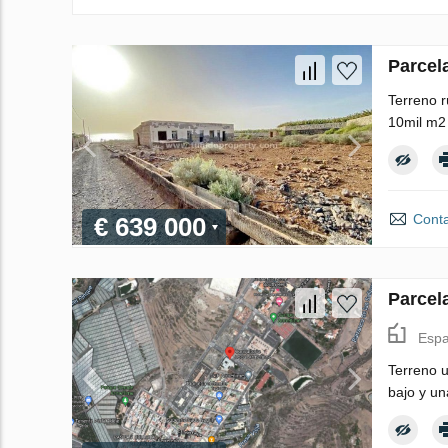
Parcel
Terreno r
10mil m2 
Conta
€ 639 000
Parcel
Espa
Terreno u
bajo y un