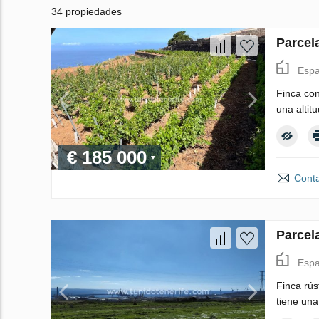
34 propiedades
Parcel
Espa
Finca con
una altit
€ 185 000
Conta
Parcel
Espa
Finca rús
tiene una