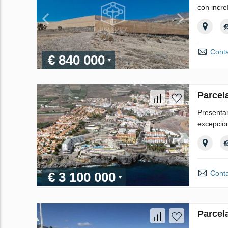
con incre
Conta
€ 840 000
Parcel
Presentam
excepcion
Conta
€ 3 100 000
Parcel