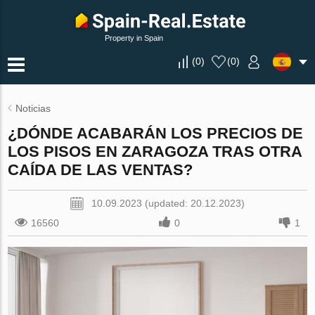
Property in Spain
(
0
)
(
0
)
Noticias
¿DÓNDE ACABARÁN LOS PRECIOS DE
LOS PISOS EN ZARAGOZA TRAS OTRA
CAÍDA DE LAS VENTAS?
10.09.2023 (updated: 20.12.2023)
16560
0
1