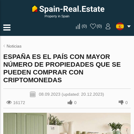
Property in Spain
(
0
)
(
0
)
Noticias
ESPAÑA ES EL PAÍS CON MAYOR
NÚMERO DE PROPIEDADES QUE SE
PUEDEN COMPRAR CON
CRIPTOMONEDAS
08.09.2023 (updated: 20.12.2023)
16172
0
0