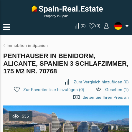
Property in Spain
(
0
)
(
0
)
Immobilien in Spanien
PENTHÄUSER IN BENIDORM,
ALICANTE, SPANIEN 3 SCHLAFZIMMER,
175 M2 NR. 70768
Zum Vergleich hinzufügen
(
0
)
Zur Favoritenliste hinzufügen
(
0
)
Gesehen (1)
Bieten Sie Ihren Preis an
535