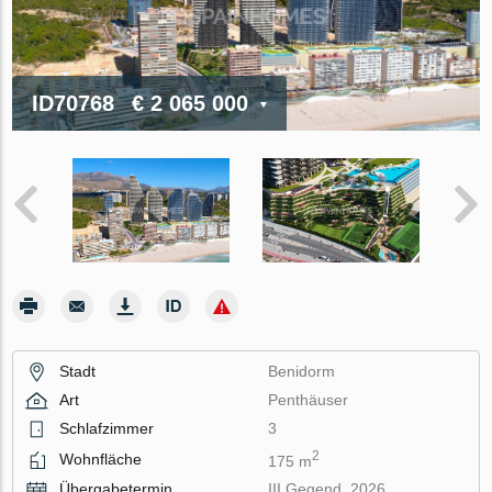
ID70768
€ 2 065 000
Stadt
Benidorm
Art
Penthäuser
Schlafzimmer
3
2
Wohnfläche
175 m
Übergabetermin
III Gegend, 2026