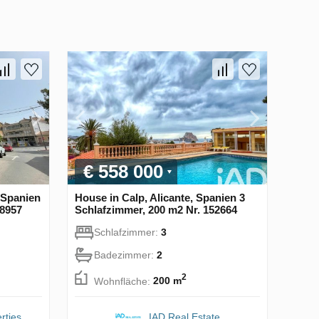
€ 558 000
, Spanien
House in Calp, Alicante, Spanien 3
78957
Schlafzimmer, 200 m2 Nr. 152664
Schlafzimmer:
3
Badezimmer:
2
2
Wohnfläche:
200 m
rties
IAD Real Estate