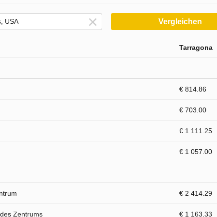
Vergleichen
Tarragona
€ 814.86
€ 703.00
€ 1 111.25
€ 1 057.00
entrum
€ 2 414.29
 des Zentrums
€ 1 163.33