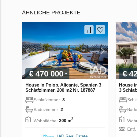
ÄHNLICHE PROJEKTE
€ 470 000
€ 4
House in Polop, Alicante, Spanien 3
House in
Schlafzimmer, 200 m2 Nr. 187887
3 Schlaf
Schlafzimmer:
3
Schl
Badezimmer:
2
Bade
2
Wohnfläche:
200 m
Wohn
Entf
IAD Real Estate