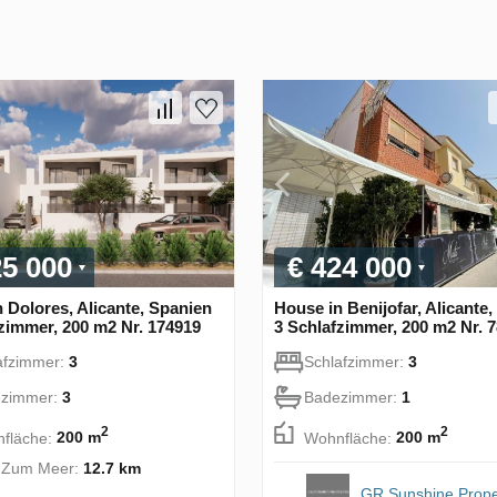
25 000
€ 424 000
 Dolores, Alicante, Spanien
House in Benijofar, Alicante
zimmer, 200 m2 Nr. 174919
3 Schlafzimmer, 200 m2 Nr. 
afzimmer:
3
Schlafzimmer:
3
zimmer:
3
Badezimmer:
1
2
2
fläche:
200 m
Wohnfläche:
200 m
. Zum Meer:
12.7 km
GR Sunshine Prope