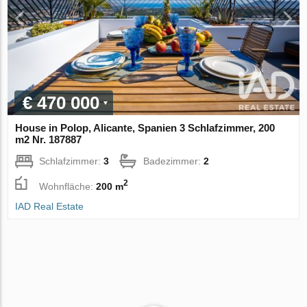
€ 470 000
House in Polop, Alicante, Spanien 3 Schlafzimmer, 200
m2 Nr. 187887
Schlafzimmer:
3
Badezimmer:
2
2
Wohnfläche:
200 m
IAD Real Estate