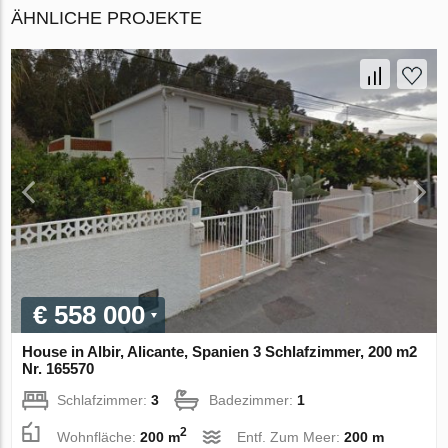
ÄHNLICHE PROJEKTE
€ 558 000
House in Albir, Alicante, Spanien 3 Schlafzimmer, 200 m2
Nr. 165570
Schlafzimmer:
3
Badezimmer:
1
2
Wohnfläche:
200 m
Entf. Zum Meer:
200 m