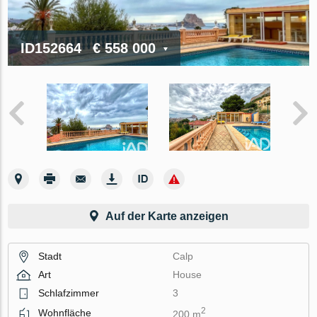
ID152664
€ 558 000
Auf der Karte anzeigen
Stadt
Calp
Art
House
Schlafzimmer
3
2
Wohnfläche
200 m