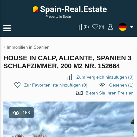
Property in Spain
(
0
)
(
0
)
Immobilien in Spanien
HOUSE IN CALP, ALICANTE, SPANIEN 3
SCHLAFZIMMER, 200 M2 NR. 152664
Zum Vergleich hinzufügen
(
0
)
Zur Favoritenliste hinzufügen
(
0
)
Gesehen (1)
Bieten Sie Ihren Preis an
158