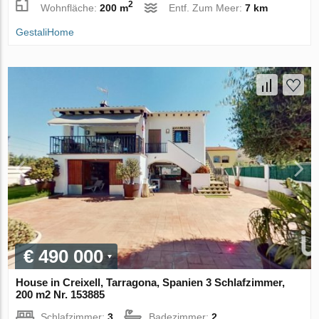
2
Wohnfläche:
200 m
Entf. Zum Meer:
7 km
GestaliHome
€ 490 000
House in Creixell, Tarragona, Spanien 3 Schlafzimmer,
200 m2 Nr. 153885
Schlafzimmer:
3
Badezimmer:
2