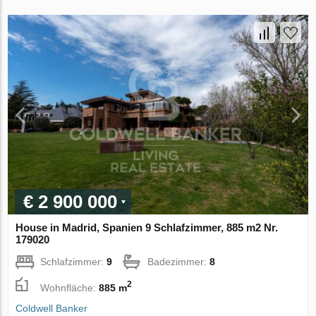
€ 2 900 000
House in Madrid, Spanien 9 Schlafzimmer, 885 m2 Nr.
179020
Schlafzimmer:
9
Badezimmer:
8
2
Wohnfläche:
885 m
Coldwell Banker