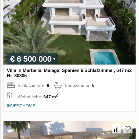
€ 6 500 000
Villa in Marbella, Malaga, Spanien 6 Schlafzimmer, 647 m2
Nr. 30305
Schlafzimmer:
6
Badezimmer:
6
2
Wohnfläche:
647 m
INVESTHOME