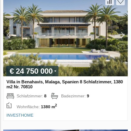
€ 24 750 000
Villa in Benahavis, Malaga, Spanien 8 Schlafzimmer, 1380
m2 Nr. 70810
Schlafzimmer:
8
Badezimmer:
9
2
Wohnfläche:
1380 m
INVESTHOME