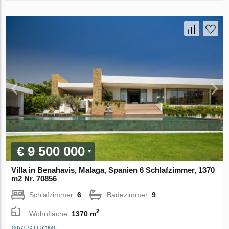
€ 9 500 000
Villa in Benahavis, Malaga, Spanien 6 Schlafzimmer, 1370
m2 Nr. 70856
Schlafzimmer:
6
Badezimmer:
9
2
Wohnfläche:
1370 m
INVESTHOME