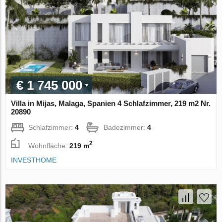
€ 1 745 000
Villa in Mijas, Malaga, Spanien 4 Schlafzimmer, 219 m2 Nr.
20890
Schlafzimmer:
4
Badezimmer:
4
2
Wohnfläche:
219 m
INVESTHOME