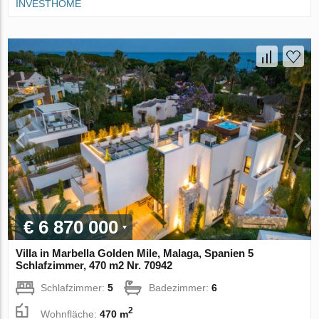
INVESTHOME
€ 6 870 000
Villa in Marbella Golden Mile, Malaga, Spanien 5
Schlafzimmer, 470 m2 Nr. 70942
Schlafzimmer:
5
Badezimmer:
6
2
Wohnfläche:
470 m