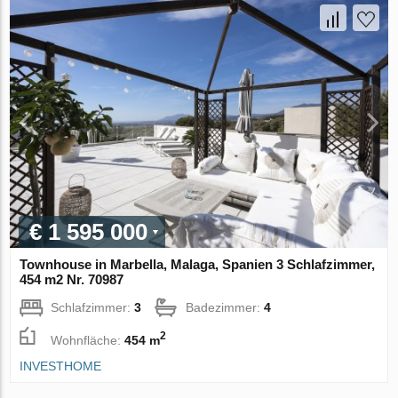
€ 1 595 000
Townhouse in Marbella, Malaga, Spanien 3 Schlafzimmer,
454 m2 Nr. 70987
Schlafzimmer:
3
Badezimmer:
4
2
Wohnfläche:
454 m
INVESTHOME