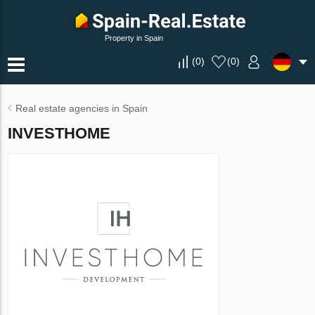
Property in Spain
(
0
)
(
0
)
Real estate agencies in Spain
INVESTHOME