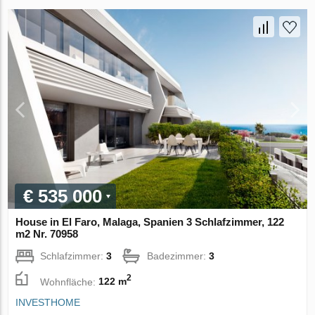
€ 535 000
House in El Faro, Malaga, Spanien 3 Schlafzimmer, 122
m2 Nr. 70958
Schlafzimmer:
3
Badezimmer:
3
2
Wohnfläche:
122 m
INVESTHOME