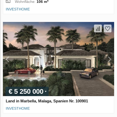
2
Wohnfläche:
106 m
INVESTHOME
€ 5 250 000
Land in Marbella, Malaga, Spanien Nr. 100901
INVESTHOME