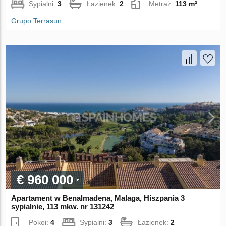
Sypialni:
3
Łazienek:
2
Metraż:
113 m²
Grupo Terrasun
€ 960 000
Apartament w Benalmadena, Malaga, Hiszpania 3
sypialnie, 113 mkw. nr 131242
Pokoi:
4
Sypialni:
3
Łazienek:
2