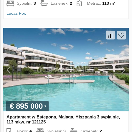
Sypialni:
3
Łazienek:
2
Metraż:
113 m²
Lucas Fox
€ 895 000
Apartament w Estepona, Malaga, Hiszpania 3 sypialnie,
113 mkw. nr 121125
Pokoi:
4
Sypialni:
3
Łazienek:
2