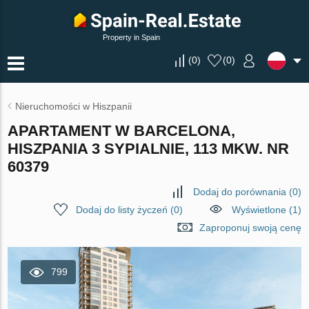
Property in Spain
(
0
)
(
0
)
Nieruchomości w Hiszpanii
APARTAMENT W BARCELONA,
HISZPANIA 3 SYPIALNIE, 113 MKW. NR
60379
Dodaj do porównania
(
0
)
Dodaj do listy życzeń
(
0
)
Wyświetlone (1)
Zaproponuj swoją cenę
799