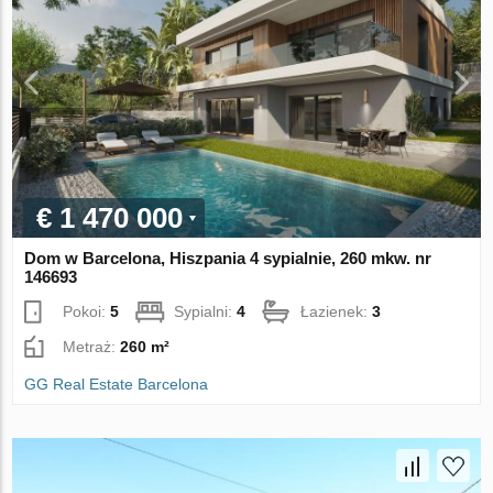
€ 1 470 000
Dom w Barcelona, Hiszpania 4 sypialnie, 260 mkw. nr
146693
Pokoi:
5
Sypialni:
4
Łazienek:
3
Metraż:
260 m²
GG Real Estate Barcelona