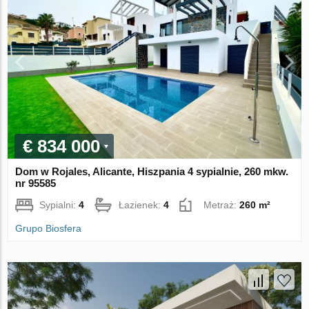
€ 834 000
Dom w Rojales, Alicante, Hiszpania 4 sypialnie, 260 mkw.
nr 95585
Sypialni:
4
Łazienek:
4
Metraż:
260 m²
Grupo Biosfera