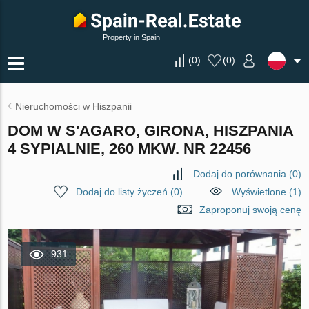
Property in Spain
(
0
)
(
0
)
Nieruchomości w Hiszpanii
DOM W S'AGARO, GIRONA, HISZPANIA
4 SYPIALNIE, 260 MKW. NR 22456
Dodaj do porównania
(
0
)
Dodaj do listy życzeń
(
0
)
Wyświetlone (1)
Zaproponuj swoją cenę
931