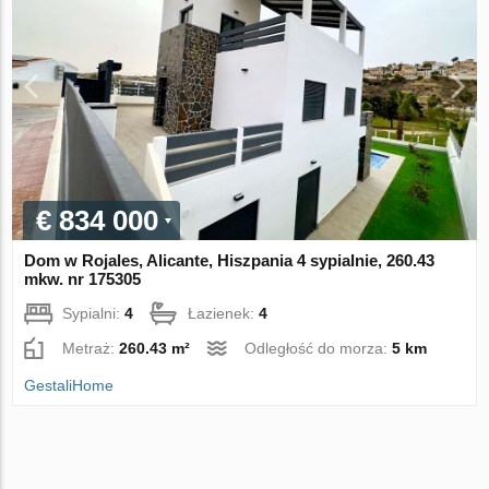
€ 834 000
Dom w Rojales, Alicante, Hiszpania 4 sypialnie, 260.43
mkw. nr 175305
Sypialni:
4
Łazienek:
4
Metraż:
260.43 m²
Odległość do morza:
5 km
GestaliHome