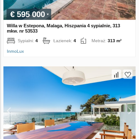
€ 595 000
Willa w Estepona, Malaga, Hiszpania 4 sypialnie, 313
mkw. nr 53533
Sypialni:
4
Łazienek:
4
Metraż:
313 m²
InmoLux