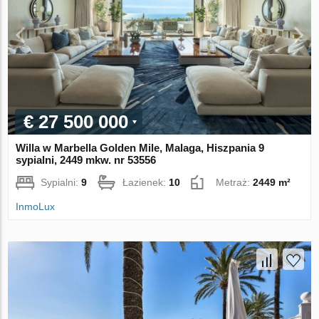
€ 27 500 000
Willa w Marbella Golden Mile, Malaga, Hiszpania 9
sypialni, 2449 mkw. nr 53556
Sypialni:
9
Łazienek:
10
Metraż:
2449 m²
InmoLux