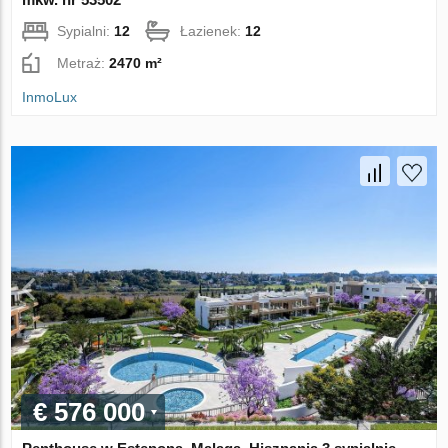
Sypialni:
12
Łazienek:
12
Metraż:
2470 m²
InmoLux
€ 576 000