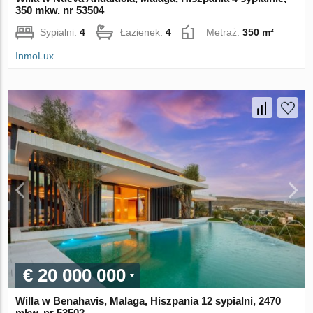
350 mkw. nr 53504
Sypialni:
4
Łazienek:
4
Metraż:
350 m²
InmoLux
€ 20 000 000
Willa w Benahavis, Malaga, Hiszpania 12 sypialni, 2470
mkw. nr 53502