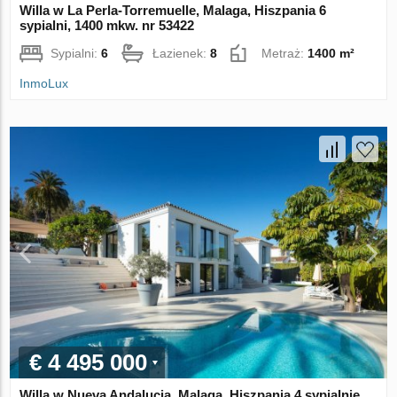
Willa w La Perla-Torremuelle, Malaga, Hiszpania 6
sypialni, 1400 mkw. nr 53422
Sypialni:
6
Łazienek:
8
Metraż:
1400 m²
InmoLux
€ 4 495 000
Willa w Nueva Andalucia, Malaga, Hiszpania 4 sypialnie,