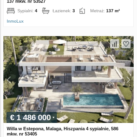
137 mkw. nr 53527
Sypialni:
4
Łazienek:
3
Metraż:
137 m²
InmoLux
€ 1 486 000
Willa w Estepona, Malaga, Hiszpania 4 sypialnie, 586
mkw. nr 53405