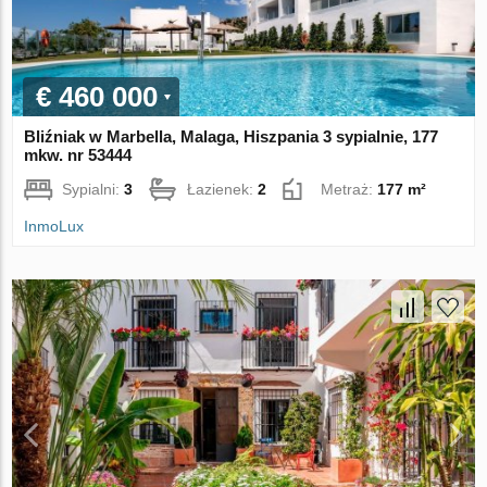
€ 460 000
Bliźniak w Marbella, Malaga, Hiszpania 3 sypialnie, 177
mkw. nr 53444
Sypialni:
3
Łazienek:
2
Metraż:
177 m²
InmoLux