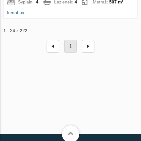
Sypialni:
4
Łazienek:
4
Metraż:
507 m²
InmoLux
1 - 24 z 222
1