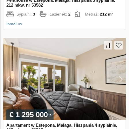
Penthouse w Estepona, Malaga, Hiszpania 3 sypialnie,
212 mkw. nr 53582
Sypialni:
3
Łazienek:
2
Metraż:
212 m²
InmoLux
€ 1 295 000
Apartament w Estepona, Malaga, Hiszpania 4 sypialnie,