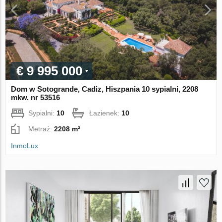
€ 9 995 000
Dom w Sotogrande, Cadiz, Hiszpania 10 sypialni, 2208
mkw. nr 53516
Sypialni:
10
Łazienek:
10
Metraż:
2208 m²
InmoLux