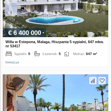
€ 6 400 000
Willa w Estepona, Malaga, Hiszpania 5 sypialni, 647 mkw.
nr 53417
Sypialni:
5
Łazienek:
5
Metraż:
647 m²
InmoLux