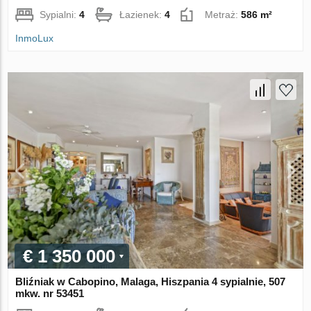
Sypialni:
4
Łazienek:
4
Metraż:
586 m²
InmoLux
€ 1 350 000
Bliźniak w Cabopino, Malaga, Hiszpania 4 sypialnie, 507
mkw. nr 53451