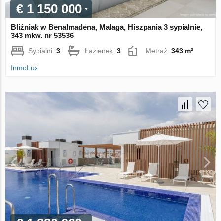
€ 1 150 000
Bliźniak w Benalmadena, Malaga, Hiszpania 3 sypialnie,
343 mkw. nr 53536
Sypialni:
3
Łazienek:
3
Metraż:
343 m²
InmoLux