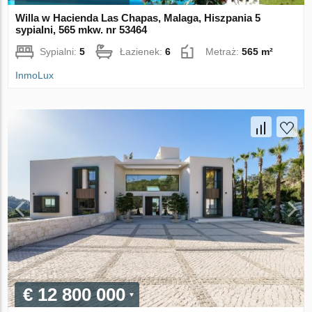
Willa w Hacienda Las Chapas, Malaga, Hiszpania 5
sypialni, 565 mkw. nr 53464
Sypialni:
5
Łazienek:
6
Metraż:
565 m²
InmoLux
€ 12 800 000