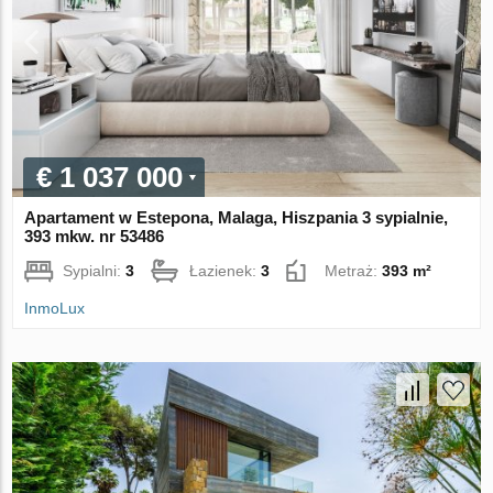
€ 1 037 000
Apartament w Estepona, Malaga, Hiszpania 3 sypialnie,
393 mkw. nr 53486
Sypialni:
3
Łazienek:
3
Metraż:
393 m²
InmoLux