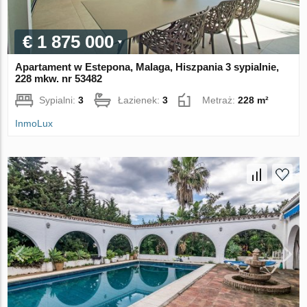
€ 1 875 000
Apartament w Estepona, Malaga, Hiszpania 3 sypialnie,
228 mkw. nr 53482
Sypialni:
3
Łazienek:
3
Metraż:
228 m²
InmoLux