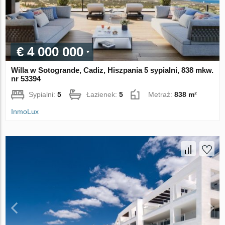
€ 4 000 000
Willa w Sotogrande, Cadiz, Hiszpania 5 sypialni, 838 mkw.
nr 53394
Sypialni:
5
Łazienek:
5
Metraż:
838 m²
InmoLux