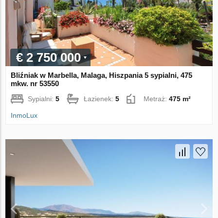
€ 2 750 000
Bliźniak w Marbella, Malaga, Hiszpania 5 sypialni, 475
mkw. nr 53550
Sypialni:
5
Łazienek:
5
Metraż:
475 m²
InmoLux