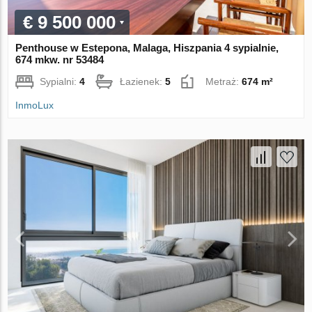
€ 9 500 000
Penthouse w Estepona, Malaga, Hiszpania 4 sypialnie,
674 mkw. nr 53484
Sypialni:
4
Łazienek:
5
Metraż:
674 m²
InmoLux