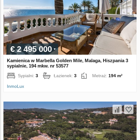
€ 2 495 000
Kamienica w Marbella Golden Mile, Malaga, Hiszpania 3
sypialnie, 194 mkw. nr 53577
Sypialni:
3
Łazienek:
3
Metraż:
194 m²
InmoLux