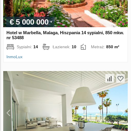
€ 5 000 000
Hotel w Marbella, Malaga, Hiszpania 14 sypialni, 850 mkw.
nr 53488
Sypialni:
14
Łazienek:
10
Metraż:
850 m²
InmoLux