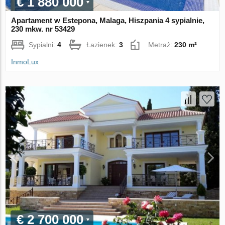
€ 1 880 000
Apartament w Estepona, Malaga, Hiszpania 4 sypialnie,
230 mkw. nr 53429
Sypialni:
4
Łazienek:
3
Metraż:
230 m²
InmoLux
€ 2 700 000