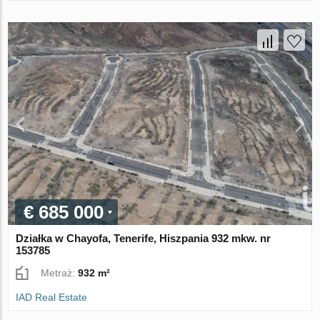
€ 685 000
Działka w Chayofa, Tenerife, Hiszpania 932 mkw. nr
153785
Metraż:
932 m²
IAD Real Estate