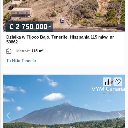
€ 2 750 000
Działka w Tijoco Bajo, Tenerife, Hiszpania 115 mkw. nr
59862
Metraż:
115 m²
Tu Nido Tenerife