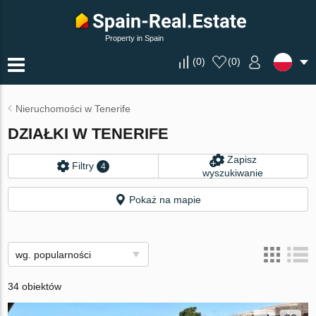
Property in Spain
(
0
)
(
0
)
Nieruchomości w Tenerife
DZIAŁKI W TENERIFE
Zapisz
Filtry
4
wyszukiwanie
Pokaż na mapie
wg. popularności
34 obiektów