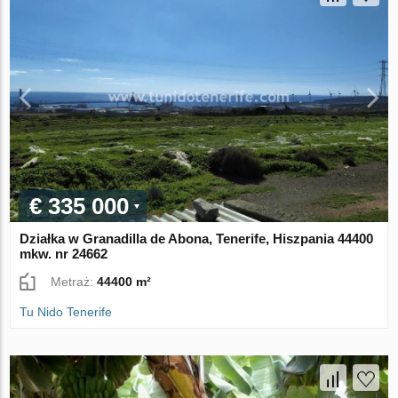
€ 335 000
Działka w Granadilla de Abona, Tenerife, Hiszpania 44400
mkw. nr 24662
Metraż:
44400 m²
Tu Nido Tenerife