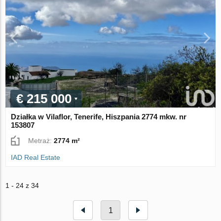
€ 215 000
Działka w Vilaflor, Tenerife, Hiszpania 2774 mkw. nr
153807
Metraż:
2774 m²
IAD Real Estate
1 - 24 z 34
1