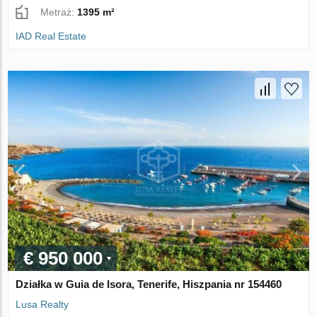
Metraż:
1395 m²
IAD Real Estate
€ 950 000
Działka w Guia de Isora, Tenerife, Hiszpania nr 154460
Lusa Realty