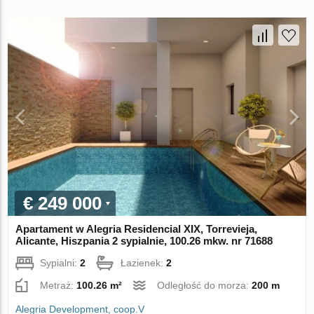
€ 249 000
Apartament w Alegria Residencial XIX, Torrevieja,
Alicante, Hiszpania 2 sypialnie, 100.26 mkw. nr 71688
Sypialni:
2
Łazienek:
2
Metraż:
100.26 m²
Odległość do morza:
200 m
Alegria Development, coop.V