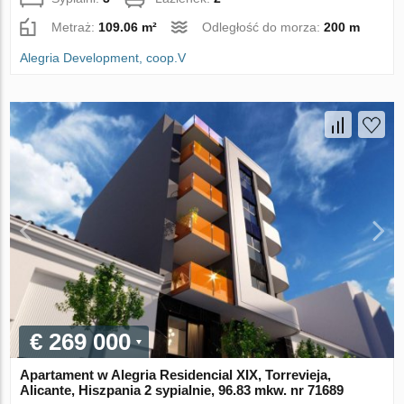
Metraż:
109.06 m²
Odległość do morza:
200 m
Alegria Development, coop.V
€ 269 000
Apartament w Alegria Residencial XIX, Torrevieja,
Alicante, Hiszpania 2 sypialnie, 96.83 mkw. nr 71689