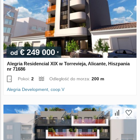
€ 249 000
od
Alegria Residencial XIX w Torrevieja, Alicante, Hiszpania
nr 71686
Pokoi:
2
Odległość do morza:
200 m
Alegria Development, coop.V