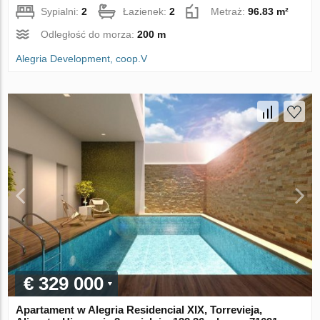
Sypialni:
2
Łazienek:
2
Metraż:
96.83 m²
Odległość do morza:
200 m
Alegria Development, coop.V
€ 329 000
Apartament w Alegria Residencial XIX, Torrevieja,