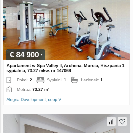
€ 84 900
Apartament w Spa Valley II, Archena, Murcia, Hiszpania 1
sypialnia, 73.27 mkw. nr 147068
Pokoi:
2
Sypialni:
1
Łazienek:
1
Metraż:
73.27 m²
Alegria Development, coop.V