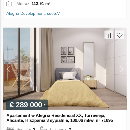
Metraż:
112.91 m²
Alegria Development, coop.V
€ 289 000
Apartament w Alegria Residencial XX, Torrevieja,
Alicante, Hiszpania 3 sypialnie, 109.06 mkw. nr 71695
Sypialni:
3
Łazienek:
2