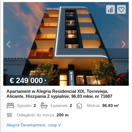
€ 249 000
Apartament w Alegria Residencial XIX, Torrevieja,
Alicante, Hiszpania 2 sypialnie, 96.83 mkw. nr 71687
Sypialni:
2
Łazienek:
2
Metraż:
96.83 m²
Odległość do morza:
200 m
Alegria Development, coop.V