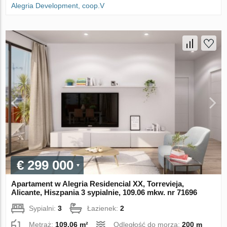
Alegria Development, coop.V
€ 299 000
Apartament w Alegria Residencial XX, Torrevieja,
Alicante, Hiszpania 3 sypialnie, 109.06 mkw. nr 71696
Sypialni:
3
Łazienek:
2
Metraż:
109.06 m²
Odległość do morza:
200 m