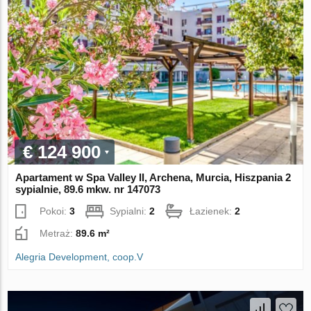
€ 124 900
Apartament w Spa Valley II, Archena, Murcia, Hiszpania 2
sypialnie, 89.6 mkw. nr 147073
Pokoi:
3
Sypialni:
2
Łazienek:
2
Metraż:
89.6 m²
Alegria Development, coop.V