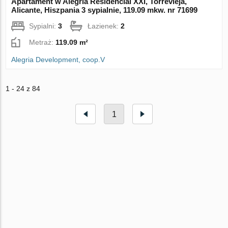
Apartament w Alegria Residencial XXI, Torrevieja,
Alicante, Hiszpania 3 sypialnie, 119.09 mkw. nr 71699
Sypialni:
3
Łazienek:
2
Metraż:
119.09 m²
Alegria Development, coop.V
1 - 24 z 84
1