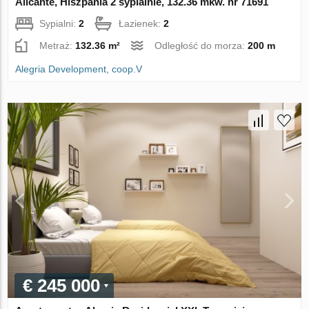
Alicante, Hiszpania 2 sypialnie, 132.36 mkw. nr 71691
Sypialni:
2
Łazienek:
2
Metraż:
132.36 m²
Odległość do morza:
200 m
Alegria Development, coop.V
€ 245 000